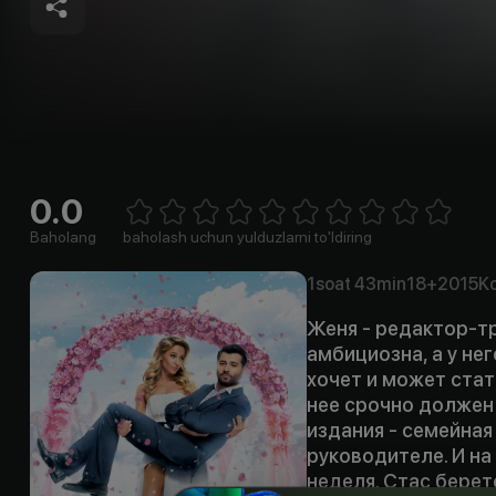
0.0
Empty
1 Star
2 Stars
3 Stars
4 Stars
5 Stars
6 Stars
7 Stars
8 Stars
9 Stars
10 Stars
Baholang
baholash uchun yulduzlarni to'ldiring
1soat
43min
18+
2015
K
Женя - редактор-тр
амбициозна, а у нег
хочет и может стат
нее срочно должен 
издания - семейна
руководителе. И на
неделя. Стас берет