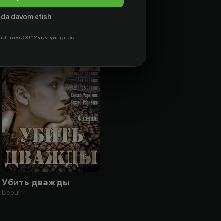
da davom etish
ud · macOS 12 yoki yangiroq
16
+
Убить дважды
Bepul