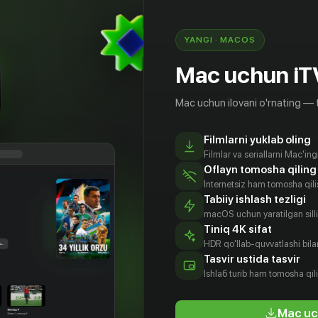
мало холостяков, которые вполне могли бы
ужа. Но неожиданно Женя понимает, что совсем
тас с удивлением обнаруживает, что влюблен.
YANGI · MACOS
Mac uchun iT
Mac uchun ilovani o'rnating — 
Filmlarni yuklab oling
Filmlar va seriallarni Mac'in
Oflayn tomosha qiling
Internetsiz ham tomosha qil
Tabiiy ishlash tezligi
macOS uchun yaratilgan silliq
Tiniq 4K sifat
HDR qo'llab-quvvatlashi bilan
клид
Сергей
Юлия
Вячеслав
Tasvir ustida tasvir
зидис
Бурунов
Ковальчук
Гришечкин
Ishlаб turib ham tomosha qil
tyor
Aktyor
Aktyor
Aktyor
Mac uc