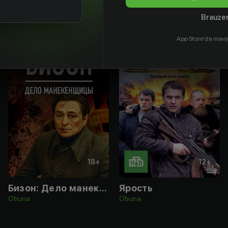
Brauzer
App Store'da mavj
18
+
12
+
Бизон: Дело манекенщицы
Ярость
Obuna
Obuna