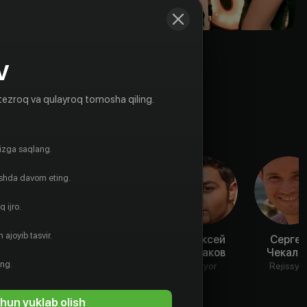
V
tezroq va qulayroq tomosha qiling.
gizga saqlang.
ishda davom eting.
 ijro.
 ajoyib tasvir.
Екатерина
Ольга
Алексей
Сергей
Маликова
Прокофьева
Чумаков
Чекало
ing.
Aktyor
Aktyor
Aktyor
Rejissyo
hun yuklab olish