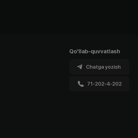
Qo'llab-quvvatlash
Chatga yozish
71-202-4-202