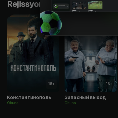
Rejissyorning boshqa ishlari
16
+
18
+
Константинополь
Запасный выход
Obuna
Obuna