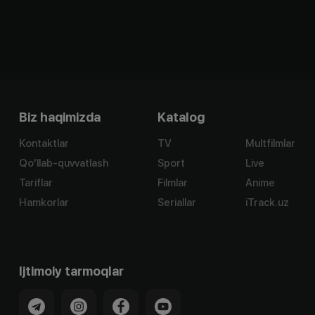
Biz haqimizda
Katalog
Kontaktlar
TV
Multfilmlar
Qo'llab-quvvatlash
Sport
Live
Tariflar
Filmlar
Anime
Hamkorlar
Seriallar
iTrack.uz
Ijtimoiy tarmoqlar