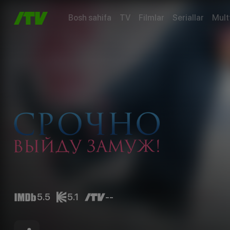
Bosh sahifa
TV
Filmlar
Seriallar
Mult
5.5
5.1
--