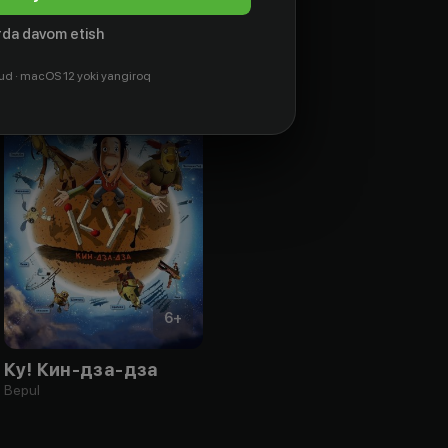
da davom etish
ud · macOS 12 yoki yangiroq
6
+
Ку! Кин-дза-дза
Bepul