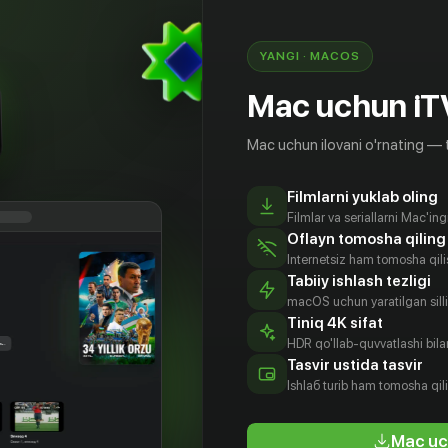
YANGI · MACOS
Mac uchun iT
Mac uchun ilovani o'rnating — 
Filmlarni yuklab oling
Filmlar va seriallarni Mac'in
Oflayn tomosha qiling
Internetsiz ham tomosha qil
Tabiiy ishlash tezligi
macOS uchun yaratilgan silliq
Tiniq 4K sifat
HDR qo'llab-quvvatlashi bilan
димир
Готлиб
Евгений
Евгения
Tasvir ustida tasvir
сов
Ронинсон
Леонов
Симонова
Ishlаб turib ham tomosha qil
tyor
Aktyor
Aktyor
Aktyor
Mac uc