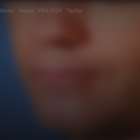
filmlar
Anime
FIFA 2026
Tariflar