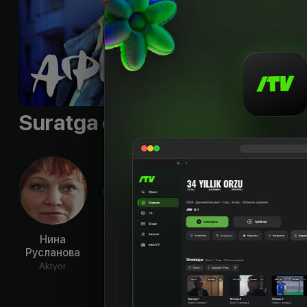
Sifati
:
HD
Suratga olish guruhi
Нина
Борислав
Валентина
Вла
Русланова
Брондуков
Талызина
Ба
Aktyor
Aktyor
Aktyor
Ak