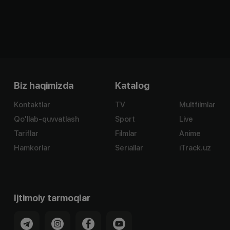
Biz haqimizda
Katalog
Kontaktlar
TV
Multfilmlar
Qo'llab-quvvatlash
Sport
Live
Tariflar
Filmlar
Anime
Hamkorlar
Seriallar
iTrack.uz
Ijtimoiy tarmoqlar