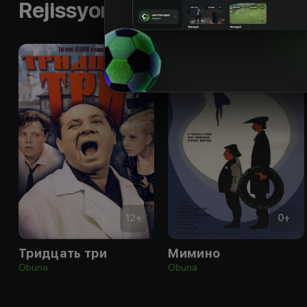
Rejissyorning boshqa ishlari
12
+
0
+
Тридцать три
Мимино
Obuna
Obuna