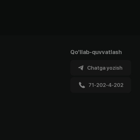
Qo'llab-quvvatlash
Chatga yozish
71-202-4-202