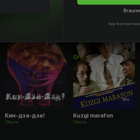
Brauzer
App Store'da mavj
12
+
16
+
Кин-дза-дза!
Kuzgi marafon
Obuna
Obuna