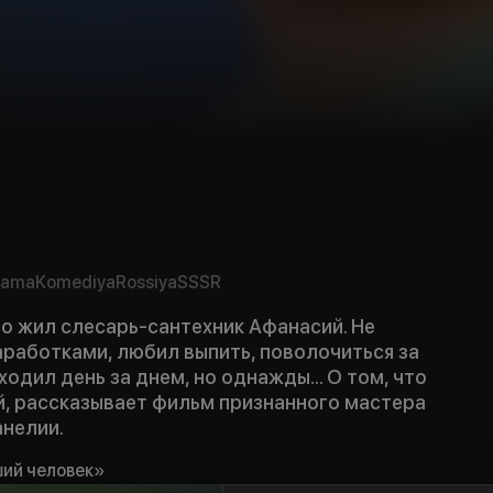
rama
Komediya
Rossiya
SSSR
о жил слесарь-сантехник Афанасий. Не
аработками, любил выпить, поволочиться за
ходил день за днем, но однажды... О том, что
й, рассказывает фильм признанного мастера
анелии.
ий человек»