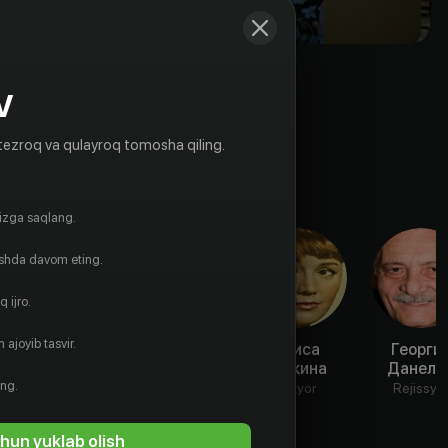
V
tezroq va qulayroq tomosha qiling.
gizga saqlang.
ishda davom eting.
 ijro.
 ajoyib tasvir.
Леонид
Николай
Раиса
Георги
Куравлёв
Парфёнов
Куркина
Данели
ing.
Aktyor
Aktyor
Aktyor
Rejissyo
hun yuklab olish