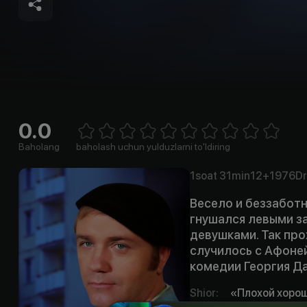
0.0
Empty
1 Star
2 Stars
3 Stars
4 Stars
5 Stars
6 Stars
7 Stars
8 Stars
9 Stars
10 Stars
Baholang
baholash uchun yulduzlarni to'ldiring
1soat
31min
12+
1976
D
Весело и беззаботн
гнушался левыми з
девушками. Так про
случилось с Афоне
комедии Георгия Д
Shior
:
«Плохой хорош