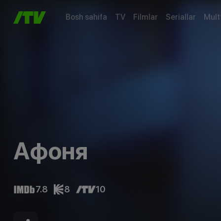
Bosh sahifa
TV
Filmlar
Seriallar
Mult
Афоня
7.8
8
10