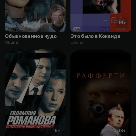
0
+
16
+
Обыкновенное чудо
Это было в Коканде
Obuna
Obuna
16
+
18
+