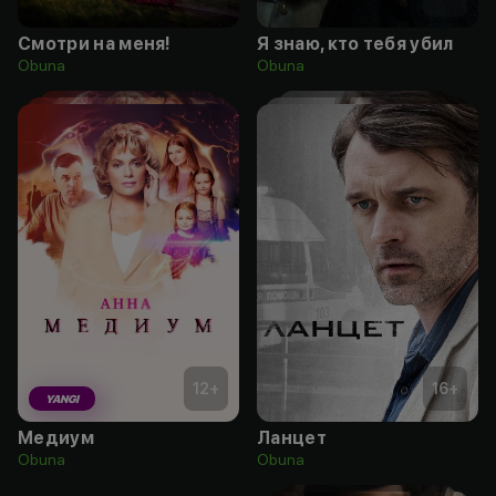
Смотри на меня!
Я знаю, кто тебя убил
Obuna
Obuna
12
+
16
+
YANGI
Медиум
Ланцет
Obuna
Obuna