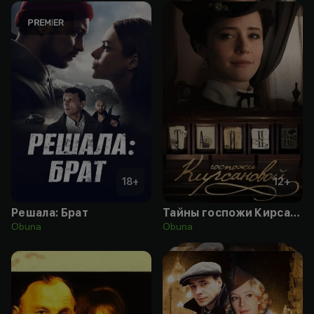
18
+
12
+
Решала: Брат
Тайны госпожи Кирсановой
Obuna
Obuna