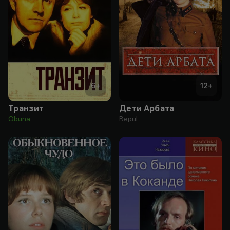
6
+
12
+
Транзит
Дети Арбата
Obuna
Bepul