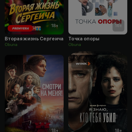
18
+
16
+
PREMYERA
Вторая жизнь Сергеича
Точка опоры
Obuna
Obuna
18
+
18
+