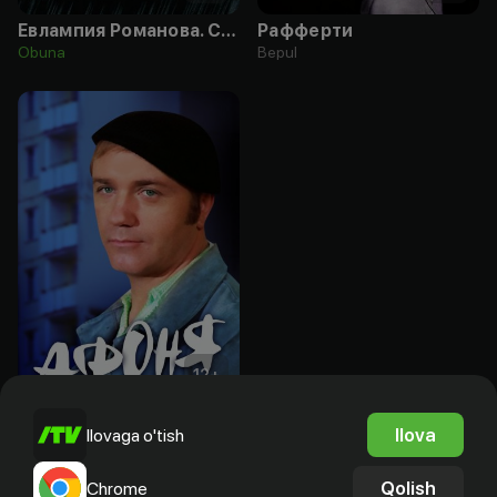
Евлампия Романова. Следствие ведет дилетант
Рафферти
Obuna
Bepul
12
+
Афоня
Ilova
Ilovaga o'tish
Obuna
Qolish
Chrome