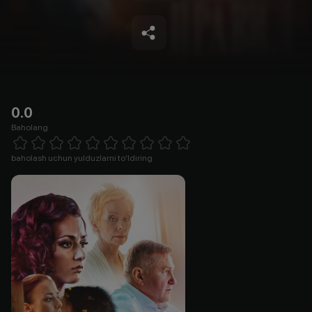
0.0
Baholang
Empty
1 Star
2 Stars
3 Stars
4 Stars
5 Stars
6 Stars
7 Stars
8 Stars
9 Stars
10 Stars
baholash uchun yulduzlarni to'ldiring