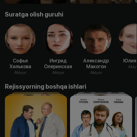
Suratga olish guruhi
Софья
Ингрид
Александр
Юлия 
Хилькова
Олеринская
Макогон
Akty
Aktyor
Aktyor
Aktyor
Rejissyorning boshqa ishlari