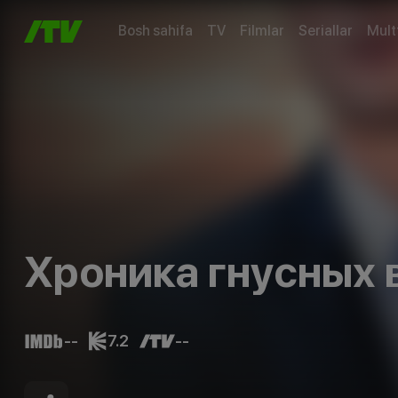
Bosh sahifa
TV
Filmlar
Seriallar
Mult
Хроника гнусных 
--
7.2
--