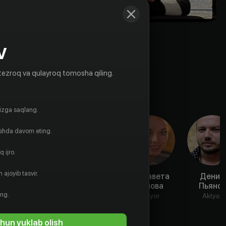
V
tezroq va qulayroq tomosha qiling.
gizga saqlang.
ishda davom eting.
 ijro.
 ajoyib tasvir.
Ольга
Полина
Елизавета
Денис
Самошина
Сыркина
Нилова
Пьянов
ing.
Aktyor
Aktyor
Aktyor
Aktyor
hun yuklab olish