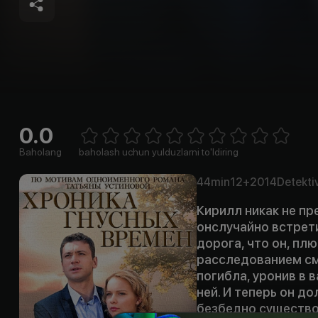
0.0
Empty
1 Star
2 Stars
3 Stars
4 Stars
5 Stars
6 Stars
7 Stars
8 Stars
9 Stars
10 Stars
Baholang
baholash uchun yulduzlarni to'ldiring
44min
12+
2014
Detekti
Кирилл никак не пр
онслучайно встрети
дорога, что он, пл
расследованием сме
погибла, уронив в 
ней. И теперь он до
безбедно существо