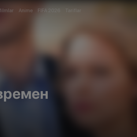
filmlar
Anime
FIFA 2026
Tariflar
времен