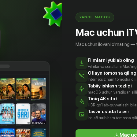
ллиантовое колье стоимостью в сто тысяч
на берегу Финского залива, и старинную
еку.
YANGI · MACOS
Mac uchun iT
Mac uchun ilovani o'rnating — 
Filmlarni yuklab oling
Filmlar va seriallarni Mac'in
Oflayn tomosha qiling
Internetsiz ham tomosha qil
Tabiiy ishlash tezligi
macOS uchun yaratilgan silliq
Tiniq 4K sifat
HDR qo'llab-quvvatlashi bilan
алья
Лев Елисеев
Сергей
Галина
Tasvir ustida tasvir
ченко
Яценюк
Мочалова
Aktyor
Ishlаб turib ham tomosha qil
tyor
Aktyor
Aktyor
Mac uc