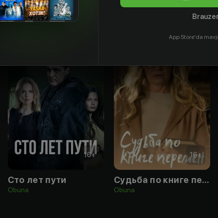
Brauzer
App Store'da mavj
16
+
16
+
Сто лет пути
Судьба по книге перемен
Obuna
Obuna