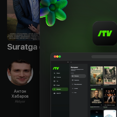
наследникам и бри
долларов, и домик 
восточную библиот
Sifati
:
HD
Suratga olish guruhi
Антон
Игорь
Хельга
Нат
Хабаров
Головин
Филиппова
Тка
Aktyor
Aktyor
Aktyor
Ak