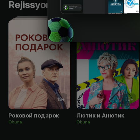
Rejissyorning boshqa ishlari
18
+
16
+
Роковой подарок
Лютик и Анютик
Obuna
Obuna