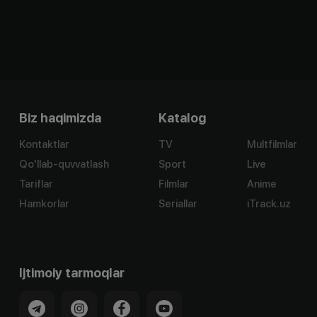
Biz haqimizda
Katalog
Kontaktlar
TV
Multfilmlar
Qo'llab-quvvatlash
Sport
Live
Tariflar
Filmlar
Anime
Hamkorlar
Seriallar
iTrack.uz
Ijtimoiy tarmoqlar