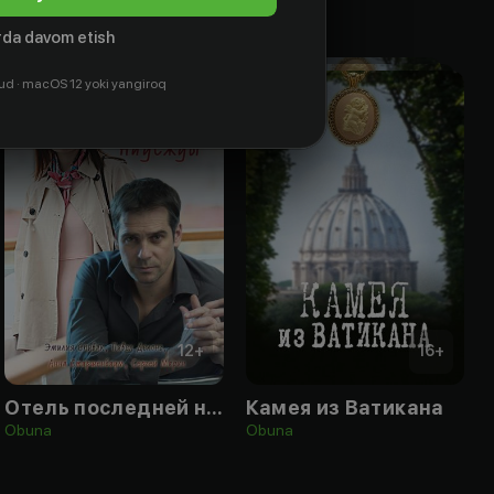
da davom etish
ud · macOS 12 yoki yangiroq
12
+
16
+
Отель последней надежды
Камея из Ватикана
Obuna
Obuna