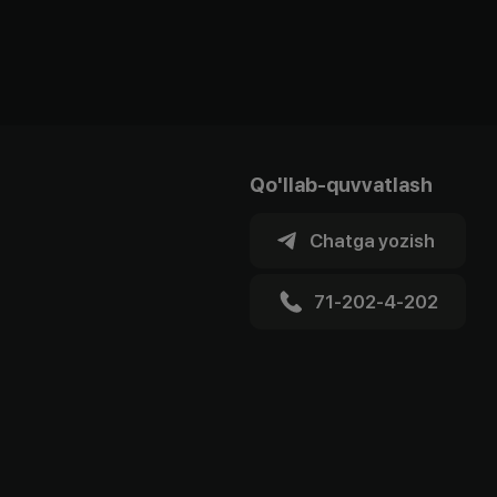
Qo'llab-quvvatlash
Chatga yozish
71-202-4-202