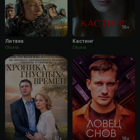
16
+
16
+
Литвяк
Кастинг
Obuna
Obuna
12
+
16
+