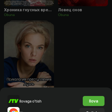
Хроника гнусных времен
Ловец снов
Obuna
Obuna
16
+
Психология преступления. Дуэль
Ilova
Ilovaga o'tish
Bepul