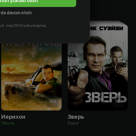
hun yuklab olish
da davom etish
ud · macOS 12 yoki yangiroq
16
+
16
+
Иерихон
Зверь
Obuna
Bepul