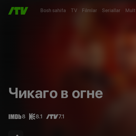
Bosh sahifa
TV
Filmlar
Seriallar
Mult
Чикаго в огне
8
8.1
7.1