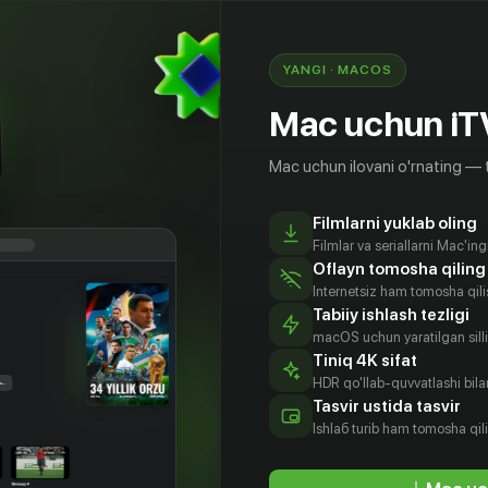
другим членом своей команды - лейтенантом
YANGI · MACOS
at of it»
Mac uchun iT
Mac uchun ilovani o'rnating — 
Filmlarni yuklab oling
Filmlar va seriallarni Mac'in
Oflayn tomosha qiling
Internetsiz ham tomosha qil
Tabiiy ishlash tezligi
macOS uchun yaratilgan silliq
Tiniq 4K sifat
HDR qo'llab-quvvatlashi bilan
онн
Тейлор
Чарли
Юрий
Tasvir ustida tasvir
лкер
Кинни
Барнетт
Сардаров
Ishlаб turib ham tomosha qil
tyor
Aktyor
Aktyor
Aktyor