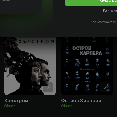
Mac uc
Brauzer
App Store'da mavj
18
+
16
+
Хелстром
Остров Харпера
Obuna
Obuna