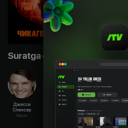
в конфронтации с 
Келли Северайдом.
Shior
:
«Life in the he
Til
:
rus, eng
Subtitr
:
eng, spa
Sifati
:
HD
Suratga olish guruhi
Джесси
Кристиан
Лорен
Им
Спенсер
Столте
Джерман
Уо
Aktyor
Aktyor
Aktyor
Ak