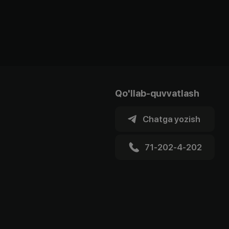
Qo'llab-quvvatlash
Chatga yozish
71-202-4-202