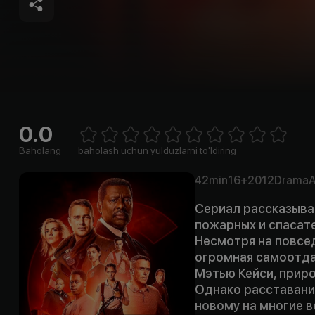
0.0
Empty
1 Star
2 Stars
3 Stars
4 Stars
5 Stars
6 Stars
7 Stars
8 Stars
9 Stars
10 Stars
Baholang
baholash uchun yulduzlarni to'ldiring
42min
16+
2012
Drama
Сериал рассказывае
пожарных и спасате
Несмотря на повсе
огромная самоотда
Мэтью Кейси, прир
Однако расставание
новому на многие в