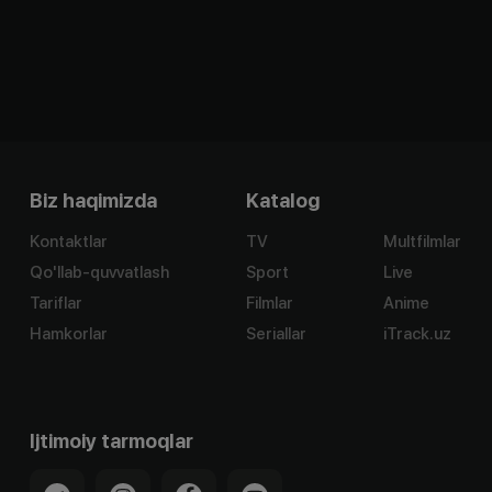
Biz haqimizda
Katalog
Kontaktlar
TV
Multfilmlar
Qo'llab-quvvatlash
Sport
Live
Tariflar
Filmlar
Anime
Hamkorlar
Seriallar
iTrack.uz
Ijtimoiy tarmoqlar