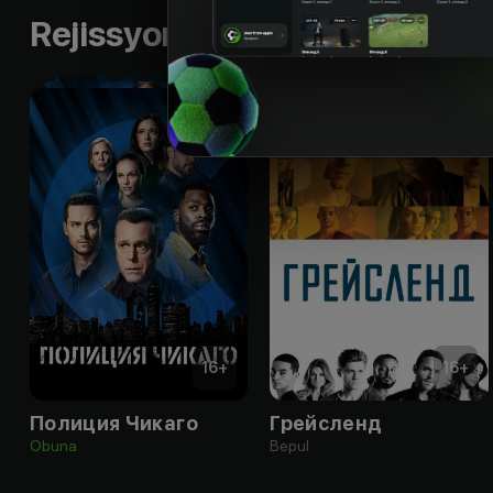
Rejissyorning boshqa ishlari
16
+
16
+
Полиция Чикаго
Грейсленд
Obuna
Bepul