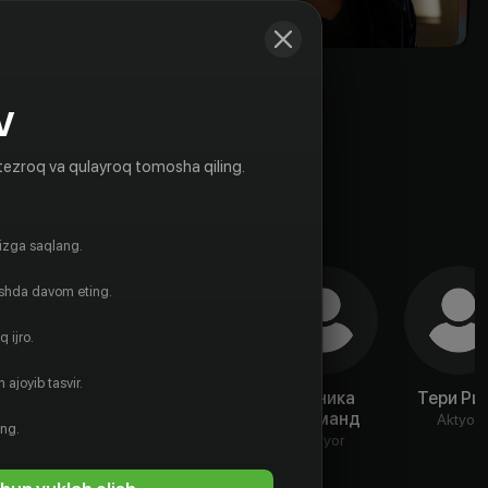
V
tezroq va qulayroq tomosha qiling.
gizga saqlang.
ishda davom eting.
 ijro.
 ajoyib tasvir.
Дэвид
Мэтт
Моника
Тери Ри
Эйгенберг
Галлини
Рэйманд
Aktyor
ing.
Aktyor
Aktyor
Aktyor