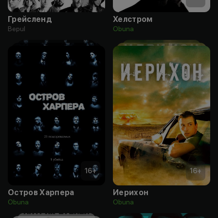
Грейсленд
Хелстром
Bepul
Obuna
16
+
16
+
Остров Харпера
Иерихон
Obuna
Obuna