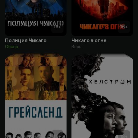
16
+
16
+
Полиция Чикаго
Чикаго в огне
Obuna
Bepul
16
+
18
+