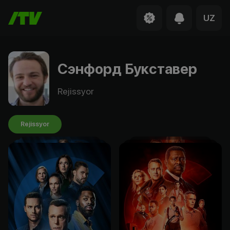
UZ
Сэнфорд Букставер
Rejissyor
Rejissyor