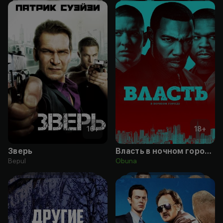
16
+
18
+
Зверь
Власть в ночном городе
Bepul
Obuna