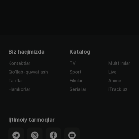
Biz haqimizda
Katalog
Kontaktlar
TV
Multfilmlar
Qo'llab-quvvatlash
Sport
Live
Tariflar
Filmlar
Anime
Hamkorlar
Seriallar
iTrack.uz
Ijtimoiy tarmoqlar