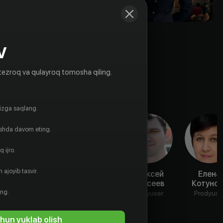
V
tezroq va qulayroq tomosha qiling.
gizga saqlang.
ishda davom eting.
 ijro.
 ajoyib tasvir.
Мария
Марина
Алексей
Елена
Смахтина
Любакова
Моисеев
Котунов
ing.
Aktyor
Rejissyor
Prodyuser
Prodyuse
hun yuklab olish