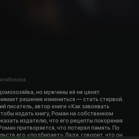
ama
Rossiya
омохозяйка, но мужчины её не ценят.
имает решение измениться — стать стервой.
й писатель, автор книги «Как завоевать
тобы издать книгу, Роман на собственном
казать издателю, что его рецепты покорения
оман притворяется, что потерял память. По
ьств его «подбирает» Лада, говорит, что он