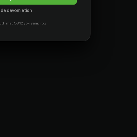
da davom etish
ud · macOS 12 yoki yangiroq