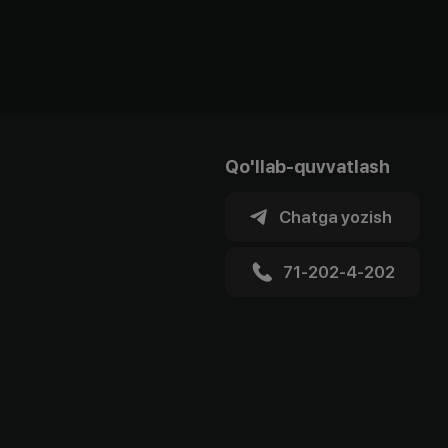
Qo'llab-quvvatlash
Chatga yozish
71-202-4-202