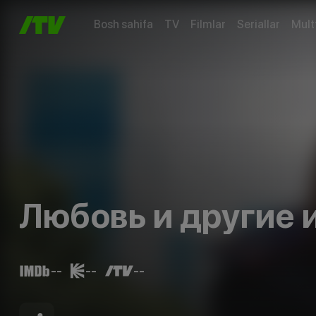
Bosh sahifa
TV
Filmlar
Seriallar
Mult
Любовь и другие 
--
--
--