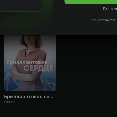
Brauzer
App Store'da mavj
16
+
Бриллиантовое сердце
Obuna