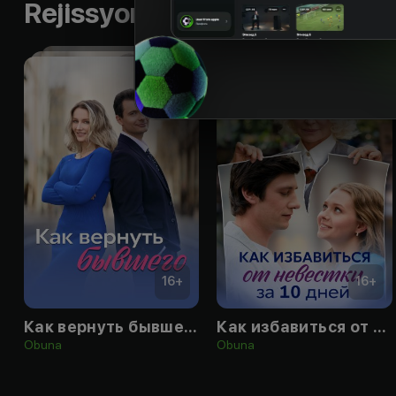
Rejissyorning boshqa ishlari
16
+
16
+
Как вернуть бывшего
Как избавиться от невестки за 10 дней
Obuna
Obuna