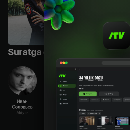
— её пропавший муж
подозревая об это
Sifati
:
HD
Suratga olish guruhi
Иван
Ксения
Влад
Евг
Соловьев
Щербакова
Канопка
Ром
Aktyor
Aktyor
Aktyor
Ak