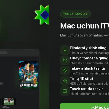
. Роман и Лада ставят друг на друге опыты, не
м.
YANGI · MACOS
Mac uchun iT
Mac uchun ilovani o'rnating — 
Filmlarni yuklab oling
Filmlar va seriallarni Mac'in
Oflayn tomosha qiling
Internetsiz ham tomosha qil
Tabiiy ishlash tezligi
macOS uchun yaratilgan silliq
Tiniq 4K sifat
HDR qo'llab-quvvatlashi bilan
ения
Татьяна
Тимофей
Евгений
Tasvir ustida tasvir
анова
Корнета
Якомульский
Левочкин
Ishlаб turib ham tomosha qil
tyor
Aktyor
Aktyor
Aktyor
Mac uc