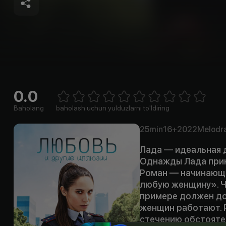
0.0
Empty
1 Star
2 Stars
3 Stars
4 Stars
5 Stars
6 Stars
7 Stars
8 Stars
9 Stars
10 Stars
Baholang
baholash uchun yulduzlarni to'ldiring
25min
16+
2022
Melodr
Лада — идеальная д
Однажды Лада прин
Роман — начинающи
любую женщину». Ч
примере должен до
женщин работают. Р
стечению обстоятел