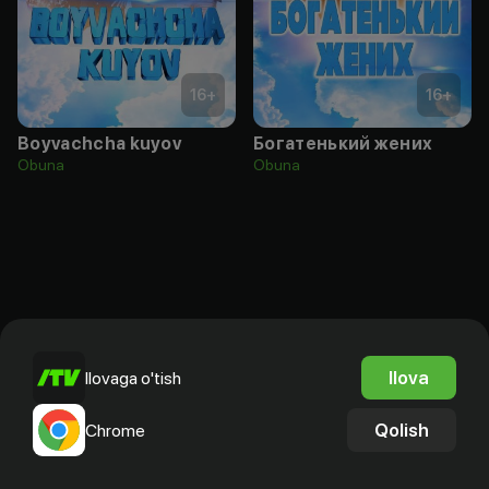
16
+
16
+
Boyvachcha kuyov
Богатенький жених
Obuna
Obuna
Ilova
Ilovaga o'tish
Qolish
Chrome