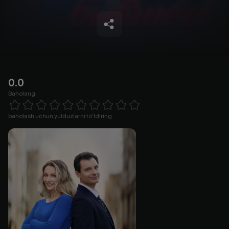
0.0
Baholang
Empty
1 Star
2 Stars
3 Stars
4 Stars
5 Stars
6 Stars
7 Stars
8 Stars
9 Stars
10 Stars
baholash uchun yulduzlarni to'ldiring