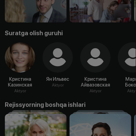
Suratga olish guruhi
Кристина
Ян Ильвес
Кристина
Мар
Казинская
Айвазовская
Боко
Aktyor
Aktyor
Aktyor
Akty
Rejissyorning boshqa ishlari