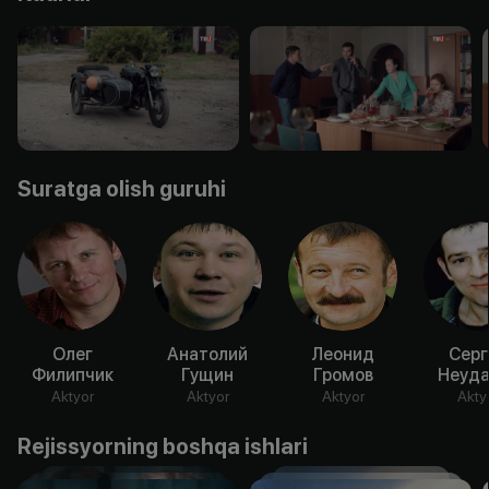
Suratga olish guruhi
Олег
Анатолий
Леонид
Серг
Филипчик
Гущин
Громов
Неуда
Aktyor
Aktyor
Aktyor
Akty
Rejissyorning boshqa ishlari