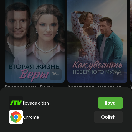
16
+
16
+
Вторая жизнь Веры
Как уволить неверного мужа
Obuna
Obuna
Ilova
Ilovaga o'tish
Qolish
Chrome