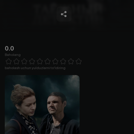
0.0
Baholang
Empty
1 Star
2 Stars
3 Stars
4 Stars
5 Stars
6 Stars
7 Stars
8 Stars
9 Stars
10 Stars
baholash uchun yulduzlarni to'ldiring