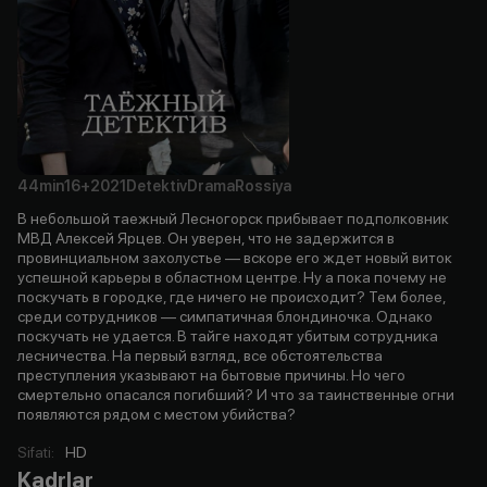
44min
16+
2021
Detektiv
Drama
Rossiya
В небольшой таежный Лесногорск прибывает подполковник
МВД Алексей Ярцев. Он уверен, что не задержится в
провинциальном захолустье — вскоре его ждет новый виток
успешной карьеры в областном центре. Ну а пока почему не
поскучать в городке, где ничего не происходит? Тем более,
среди сотрудников — симпатичная блондиночка. Однако
поскучать не удается. В тайге находят убитым сотрудника
лесничества. На первый взгляд, все обстоятельства
преступления указывают на бытовые причины. Но чего
смертельно опасался погибший? И что за таинственные огни
появляются рядом с местом убийства?
Sifati
:
HD
Kadrlar