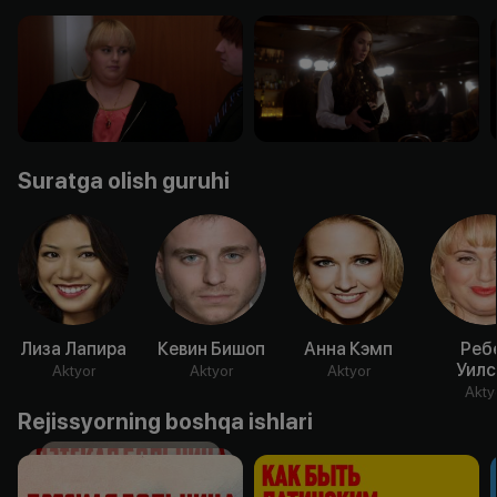
Suratga olish guruhi
Лиза Лапира
Кевин Бишоп
Анна Кэмп
Реб
Уилс
Aktyor
Aktyor
Aktyor
Akty
Rejissyorning boshqa ishlari