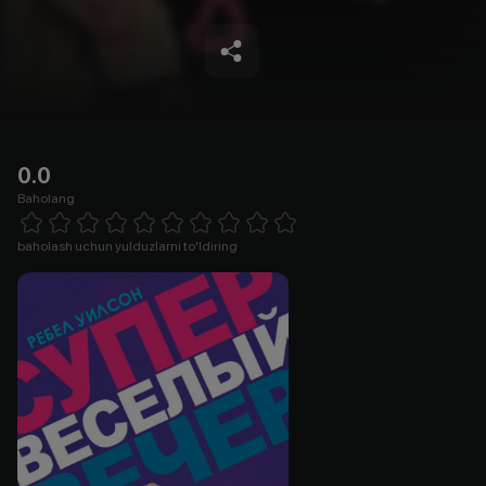
0.0
Baholang
Empty
1 Star
2 Stars
3 Stars
4 Stars
5 Stars
6 Stars
7 Stars
8 Stars
9 Stars
10 Stars
baholash uchun yulduzlarni to'ldiring