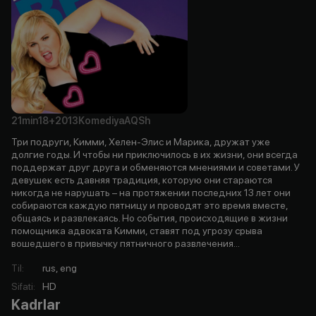
21min
18+
2013
Komediya
AQSh
Три подруги, Кимми, Хелен-Элис и Марика, дружат уже
долгие годы. И чтобы ни приключилось в их жизни, они всегда
поддержат друг друга и обменяются мнениями и советами. У
девушек есть давняя традиция, которую они стараются
никогда не нарушать – на протяжении последних 13 лет они
собираются каждую пятницу и проводят это время вместе,
общаясь и развлекаясь. Но события, происходящие в жизни
помощника адвоката Кимми, ставят под угрозу срыва
вошедшего в привычку пятничного развлечения...
Til
:
rus, eng
Sifati
:
HD
Kadrlar