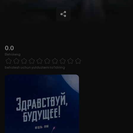
0.0
Baholang
Empty
1 Star
2 Stars
3 Stars
4 Stars
5 Stars
6 Stars
7 Stars
8 Stars
9 Stars
10 Stars
baholash uchun yulduzlarni to'ldiring