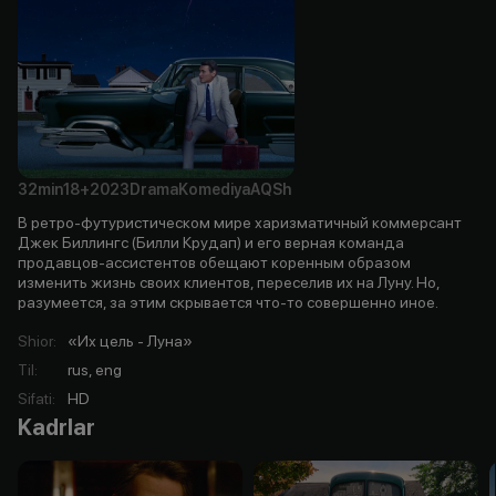
32min
18+
2023
Drama
Komediya
AQSh
В ретро-футуристическом мире харизматичный коммерсант
Джек Биллингс (Билли Крудап) и его верная команда
продавцов-ассистентов обещают коренным образом
изменить жизнь своих клиентов, переселив их на Луну. Но,
разумеется, за этим скрывается что-то совершенно иное.
Shior
:
«Их цель - Луна»
Til
:
rus, eng
Sifati
:
HD
Kadrlar