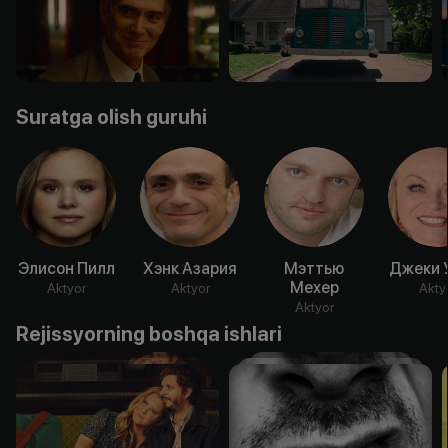
Suratga olish guruhi
Элисон Пилл
Хэнк Азария
Мэттью
Джеки 
Мехер
Aktyor
Aktyor
Akty
Aktyor
Rejissyorning boshqa ishlari