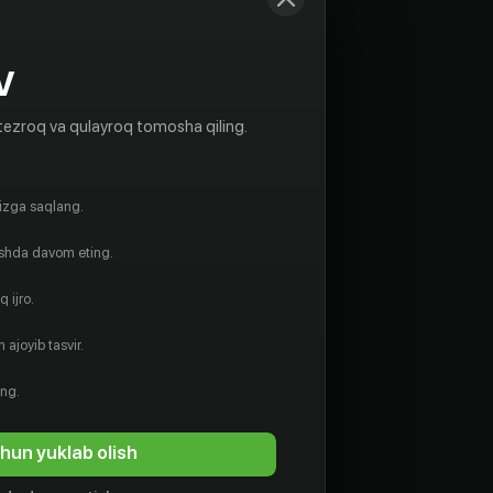
V
tezroq va qulayroq tomosha qiling.
gizga saqlang.
ishda davom eting.
 ijro.
 ajoyib tasvir.
ing.
hun yuklab olish