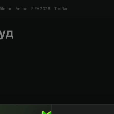
filmlar
Anime
FIFA 2026
Tariflar
уд