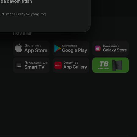
da davom etish
ud · macOS 12 yoki yangiroq
Ilovalar