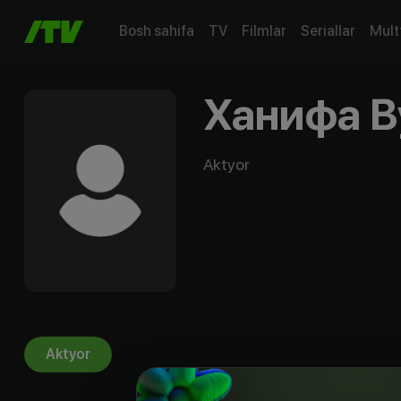
Bosh sahifa
TV
Filmlar
Seriallar
Mult
Ханифа В
Aktyor
Aktyor