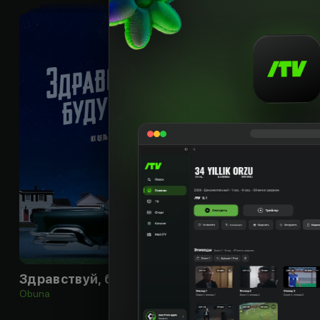
18
+
Здравствуй, будущее!
Obuna
Bepul