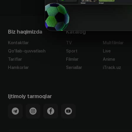
Biz haqimizda
Katalog
Kontaktlar
TV
Multfilmlar
Qo'llab-quvvatlash
Sport
Live
Tariflar
Filmlar
Anime
Hamkorlar
Seriallar
iTrack.uz
Ijtimoiy tarmoqlar