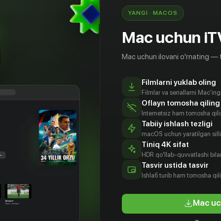
YANGI · MACOS
Mac uchun iT
Mac uchun ilovani o'rnating — 
Filmlarni yuklab oling
Filmlar va seriallarni Mac'in
Oflayn tomosha qiling
Internetsiz ham tomosha qil
Tabiiy ishlash tezligi
macOS uchun yaratilgan silliq
Tiniq 4K sifat
HDR qo'llab-quvvatlashi bilan
Tasvir ustida tasvir
16
+
16
+
Ishlаб turib ham tomosha qil
Кто убил Санту? Тайна убийства в Мердервилле
В городе убийств
Mac uc
Obuna