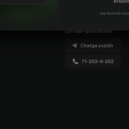
Brauzer
App Store'da mavj
Qo'llab-quvvatlash
Chatga yozish
71-202-4-202