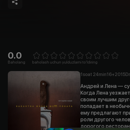
0.0
Empty
1 Star
2 Stars
3 Stars
4 Stars
5 Stars
6 Stars
7 Stars
8 Stars
9 Stars
10 Stars
Baholang
baholash uchun yulduzlarni to'ldiring
1soat
24min
16+
2015
D
Андрей и Лена — су
Когда Лена уезжает
своим лучшим друго
попадает в необыч
ему предлагают при
роли другого челов
дорогого ресторана