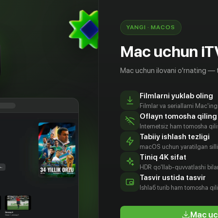
и красивая жена. Теперь Андрею предстоит
то такой шеф-повар, кем является он сам, и
ть в изменившемся мире.
YANGI · MACOS
Mac uchun iT
Mac uchun ilovani o'rnating — 
Filmlarni yuklab oling
Filmlar va seriallarni Mac'in
Oflayn tomosha qiling
Internetsiz ham tomosha qil
Tabiiy ishlash tezligi
macOS uchun yaratilgan silliq
Tiniq 4K sifat
HDR qo'llab-quvvatlashi bilan
ксей
Александр
Вильма
Софья
Tasvir ustida tasvir
убков
Обласов
Кутавичюте
Райзман
Ishlаб turib ham tomosha qil
tyor
Aktyor
Aktyor
Aktyor
Mac uc