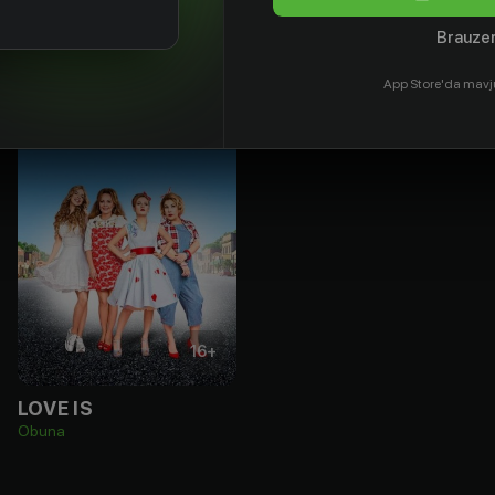
Brauzer
App Store'da mavj
16
+
LOVE IS
Obuna