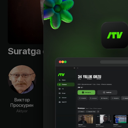
интересная работа 
многое выяснить: к
кому можно доверя
Byudjet
:
$1 500 000
Til
:
rus
Suratga olish guruhi
Виктор
Виктор
Пётр
Але
Проскурин
Вержбицкий
Фёдоров
Кол
Aktyor
Aktyor
Aktyor
Ak