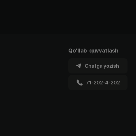
Qo'llab-quvvatlash
Chatga yozish
71-202-4-202