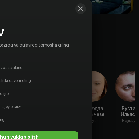
V
tezroq va qulayroq tomosha qiling.
gizga saqlang.
ishda davom eting.
 ijro.
 ajoyib tasvir.
Дмитрий
Екатерина
Надежда
Руста
Калязин
Молоховская
Жарычева
Ильясо
ing.
Aktyor
Aktyor
Aktyor
Rejissyo
hun yuklab olish