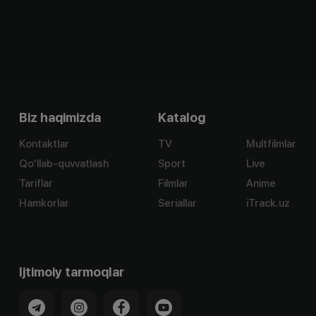
Biz haqimizda
Katalog
Kontaktlar
TV
Multfilmlar
Qo'llab-quvvatlash
Sport
Live
Tariflar
Filmlar
Anime
Hamkorlar
Seriallar
iTrack.uz
Ijtimoiy tarmoqlar