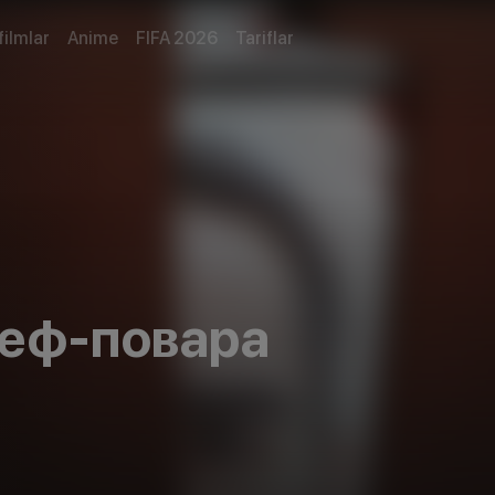
filmlar
Anime
FIFA 2026
Tariflar
шеф-повара