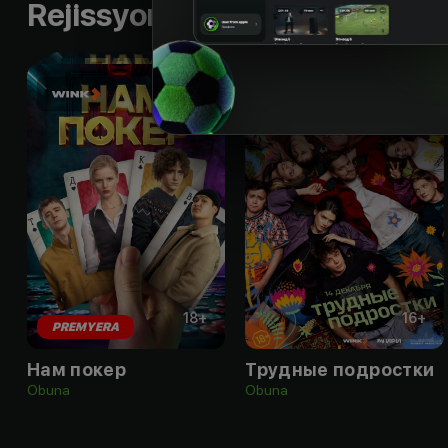
Rejissyorning boshqa ishlari
18
+
16
+
PREMYERA
Нам покер
Трудные подростки
Obuna
Obuna