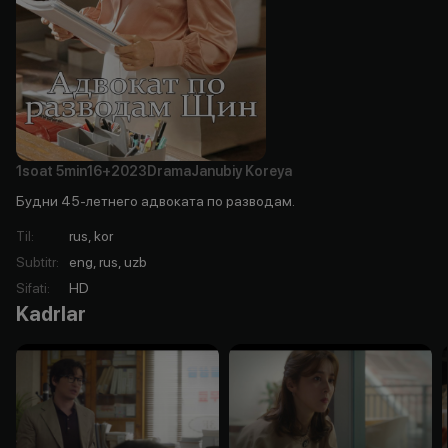
1soat
5min
16+
2023
Drama
Janubiy Koreya
Будни 45-летнего адвоката по разводам.
Til
:
rus, kor
Subtitr
:
eng, rus, uzb
Sifati
:
HD
Kadrlar