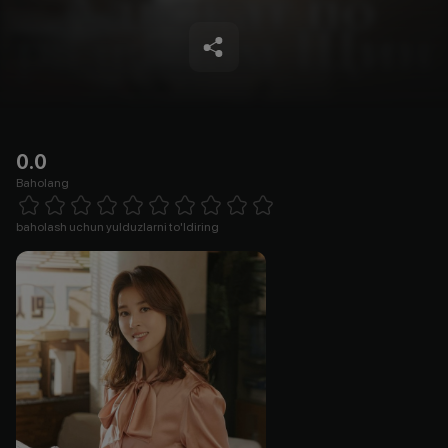
0.0
Baholang
Empty
1 Star
2 Stars
3 Stars
4 Stars
5 Stars
6 Stars
7 Stars
8 Stars
9 Stars
10 Stars
baholash uchun yulduzlarni to'ldiring