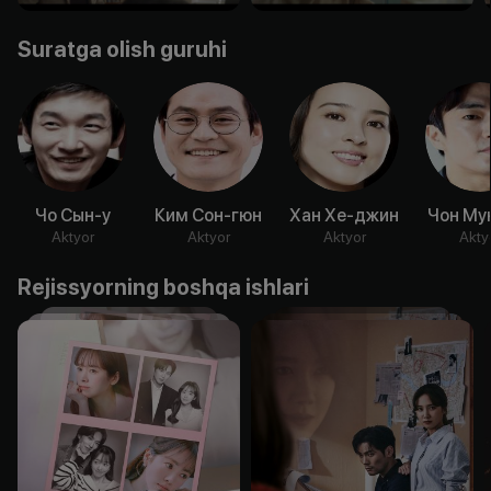
Suratga olish guruhi
Чо Сын-у
Ким Сон-гюн
Хан Хе-джин
Чон Му
Aktyor
Aktyor
Aktyor
Akty
Rejissyorning boshqa ishlari