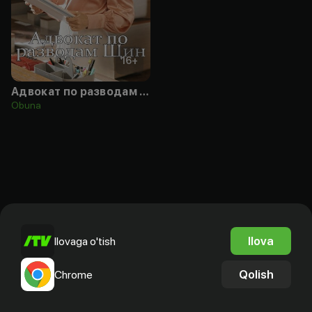
16
+
Адвокат по разводам Щин
Obuna
Ilova
Ilovaga o'tish
Qolish
Chrome