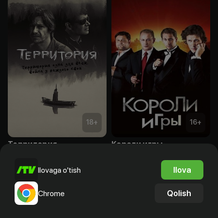
18
+
16
+
Территория
Короли игры
Bepul
Bepul
Ilova
Ilovaga o'tish
Qolish
Chrome