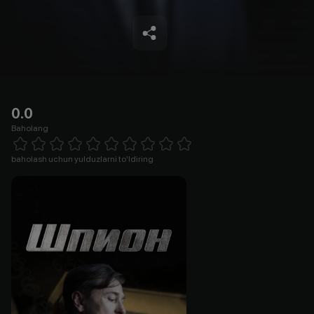
0.0
Baholang
Empty
1 Star
2 Stars
3 Stars
4 Stars
5 Stars
6 Stars
7 Stars
8 Stars
9 Stars
10 Stars
baholash uchun yulduzlarni to'ldiring