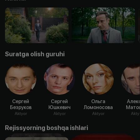
Suratga olish guruhi
Сергей
Сергей
Ольга
Алек
Безруков
Юшкевич
Ломоносова
Мато
Aktyor
Aktyor
Aktyor
Akty
Rejissyorning boshqa ishlari