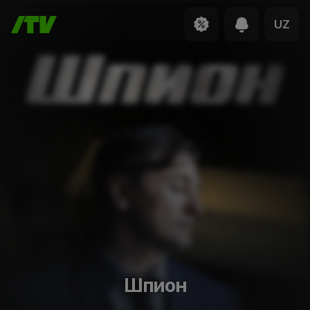
UZ
Шпион