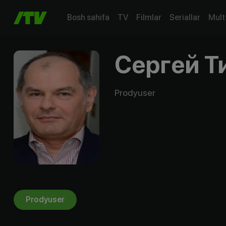
Bosh sahifa
TV
Filmlar
Seriallar
Mult
Сергей Т
Prodyuser
Prodyuser