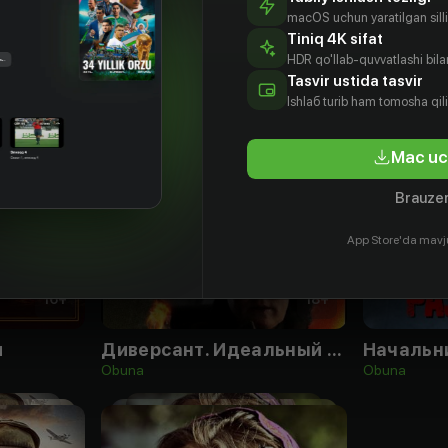
macOS uchun yaratilgan silliq
Tiniq 4K sifat
HDR qo'llab-quvvatlashi bilan
Tasvir ustida tasvir
Ishlаб turib ham tomosha qil
Mac uc
Brauzer
App Store'da mavj
16
+
18
+
я
Диверсант. Идеальный штурм
Начальн
Obuna
Obuna