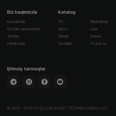
Biz haqimizda
Katalog
Kontaktlar
TV
Multfilmlar
Qo'llab-quvvatlash
Sport
Live
Tariflar
Filmlar
Anime
Hamkorlar
Seriallar
iTrack.uz
Ijtimoiy tarmoqlar
©
2015
-
2026
iTV (LLC ALPHAZET TECHNOLOGIES).
v
1.52.1