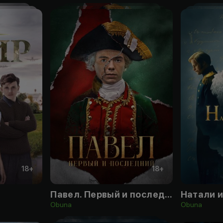
18
+
18
+
Павел. Первый и последний
Натали 
Obuna
Obuna