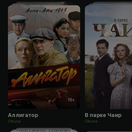
16
+
Аллигатор
В парке Чаир
Obuna
Obuna