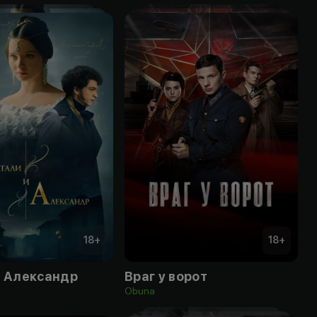
18
+
18
+
и Александр
Враг у ворот
Obuna