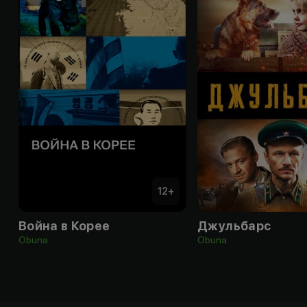
12
+
Война в Корее
Джульбарс
Obuna
Obuna