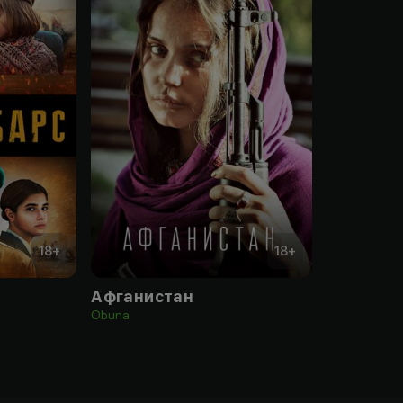
18
+
18
+
Афганистан
Obuna