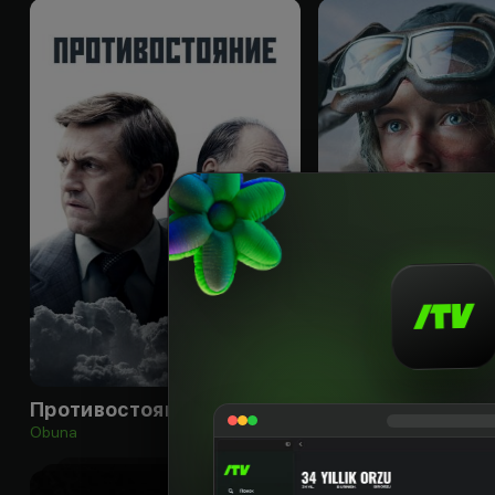
18
+
Противостояние
Воздух
Obuna
Obuna