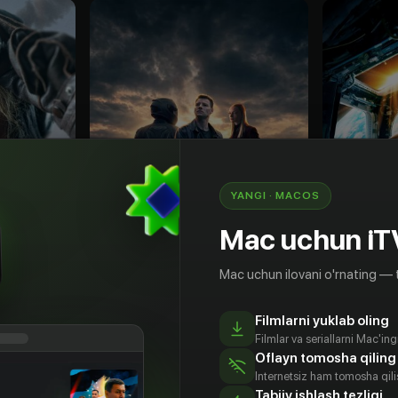
YANGI · MACOS
Mac uchun iT
Mac uchun ilovani o'rnating — 
18
+
18
+
Filmlarni yuklab oling
Такси под прикрытием
Вызов
Filmlar va seriallarni Mac'in
Obuna
Obuna
Oflayn tomosha qiling
Internetsiz ham tomosha qil
Tabiiy ishlash tezligi