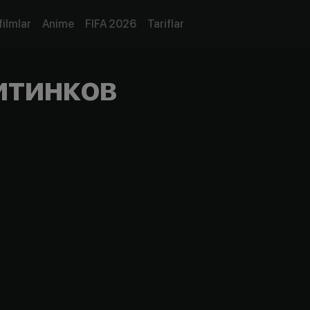
filmlar
Anime
FIFA 2026
Tariflar
итинков