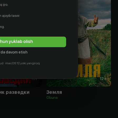
 ijro.
 ajoyib tasvir.
ing.
hun yuklab olish
da davom etish
ud · macOS 12 yoki yangiroq
16
+
12
+
ик разведки
Земля
Obuna