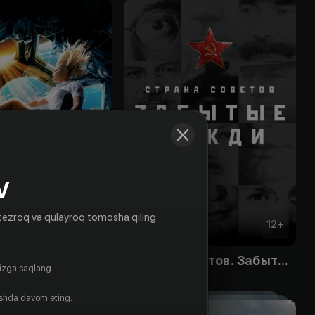
V
tezroq va qulayroq tomosha qiling.
12
+
12
+
Страна Советов. Забытые вожди
gizga saqlang.
Obuna
ishda davom eting.