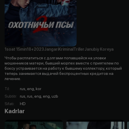
1soat
15min
18+
2023
Jangari
Kriminal
Triller
Janubiy Koreya
Чтобы расплатиться с долгами попавшейся на уловки
мошенников матери, бывший морпех вместе с приятелем по
боксу устраивается на работу к бывшему коллектору, который
теперь занимается выдачей беспроцентных кредитов на
лечение.
Til
:
rus, eng, kor
Subtitr
:
rus, rus, eng, eng, uzb
Sifati
:
HD
Kadrlar