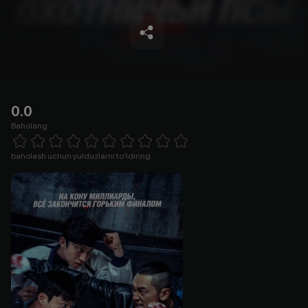
0.0
Baholang
Empty
1 Star
2 Stars
3 Stars
4 Stars
5 Stars
6 Stars
7 Stars
8 Stars
9 Stars
10 Stars
baholash uchun yulduzlarni to'ldiring