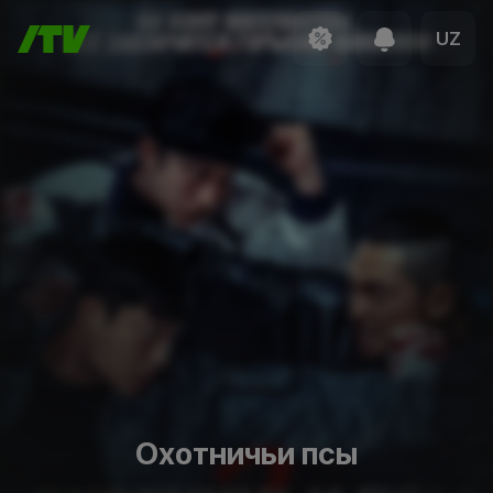
UZ
Охотничьи псы