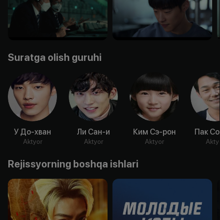
Suratga olish guruhi
У До-хван
Ли Сан-и
Ким Сэ-рон
Пак Со
Aktyor
Aktyor
Aktyor
Akty
Rejissyorning boshqa ishlari