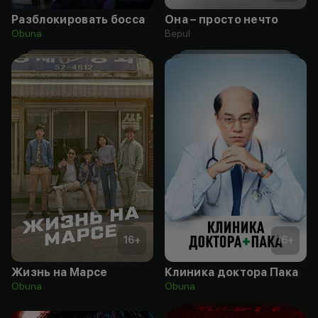
Разблокировать босса
Она – просто нечто
Obuna
Bepul
16
+
16
+
Жизнь на Марсе
Клиника доктора Пака
Obuna
Obuna