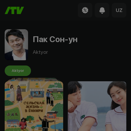
UZ
Пак Сон-ун
Aktyor
Aktyor