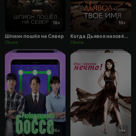
18
+
18
+
Шпион пошёл на Север
Когда Дьявол назовёт твоё имя
Obuna
Obuna
16
+
16
+