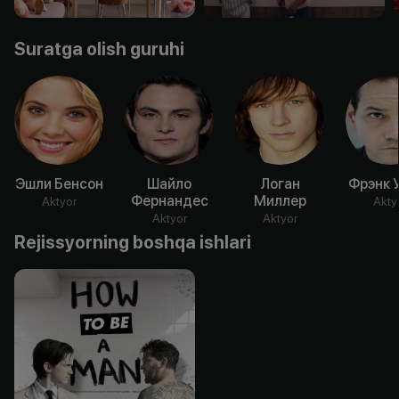
Suratga olish guruhi
Эшли Бенсон
Шайло
Логан
Фрэнк 
Фернандес
Миллер
Aktyor
Akty
Aktyor
Aktyor
Rejissyorning boshqa ishlari