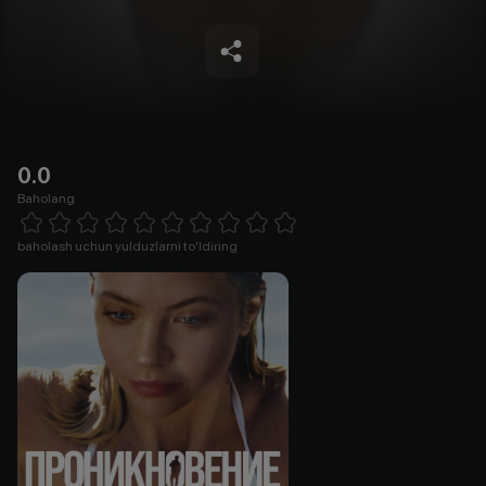
0.0
Baholang
Empty
1 Star
2 Stars
3 Stars
4 Stars
5 Stars
6 Stars
7 Stars
8 Stars
9 Stars
10 Stars
baholash uchun yulduzlarni to'ldiring