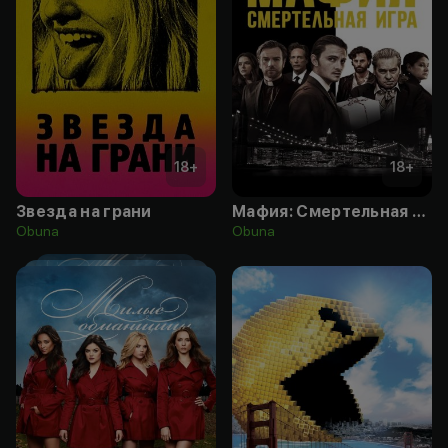
18
+
18
+
Звезда на грани
Мафия: Смертельная игра
Obuna
Obuna