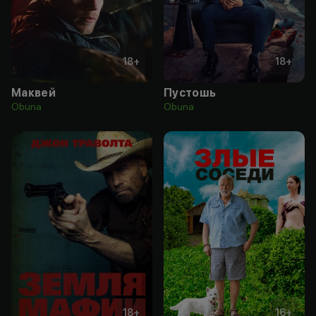
18
+
18
+
Маквей
Пустошь
Obuna
Obuna
18
+
16
+