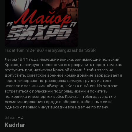
1soat
16min
12+
1967
Harbiy
Sarguzashtlar
SSSR
Летом 1944 года немецкие войска, занимающие польский
Краков, планируют полностью его разрушить перед тем, как
отступить под натиском Красной армии. Чтобы этого не
допустить, советское военное командование забрасывает в
город диверсионно-разведывательную группу из трех
человек с позывными «Вихрь», «Коля» и «Аня». Их задача:
встретиться с польскими подпольщиками и похитить
полковника инженерных войск Крауха, чтобы разузнать о
схеме минирования города и оборвать кабельные сети,
однако с первых минут высадки все идет не по плану.
Sifati
:
HD
Kadrlar