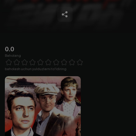
0.0
Baholang
Empty
1 Star
2 Stars
3 Stars
4 Stars
5 Stars
6 Stars
7 Stars
8 Stars
9 Stars
10 Stars
baholash uchun yulduzlarni to'ldiring