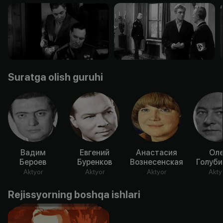
Suratga olish guruhi
Вадим
Евгений
Анастасия
Оле
Бероев
Буренков
Вознесенская
Голуби
Aktyor
Aktyor
Aktyor
Akty
Rejissyorning boshqa ishlari