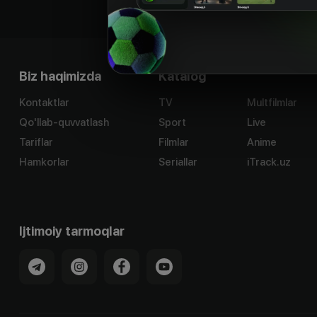
Biz haqimizda
Katalog
Kontaktlar
TV
Multfilmlar
Qo'llab-quvvatlash
Sport
Live
Tariflar
Filmlar
Anime
Hamkorlar
Seriallar
iTrack.uz
Ijtimoiy tarmoqlar