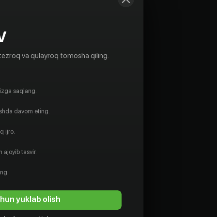
V
tezroq va qulayroq tomosha qiling.
gizga saqlang.
ishda davom eting.
 ijro.
 ajoyib tasvir.
ing.
hun yuklab olish