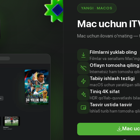
YANGI · MACOS
Mac uchun iT
Mac uchun ilovani o'rnating — 
Filmlarni yuklab oling
Filmlar va seriallarni Mac'in
Oflayn tomosha qiling
Internetsiz ham tomosha qil
Tabiiy ishlash tezligi
macOS uchun yaratilgan silliq
Tiniq 4K sifat
HDR qo'llab-quvvatlashi bilan
Tasvir ustida tasvir
Ishlаб turib ham tomosha qil
Mac uc