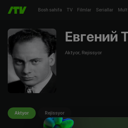
Bosh sahifa
TV
Filmlar
Seriallar
Mult
Евгений 
Aktyor, Rejissyor
Aktyor
Rejissyor