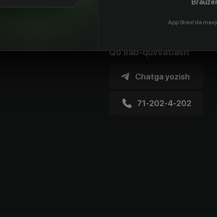
Brauzer
App Store'da mavj
Qo'llab-quvvatlash
Chatga yozish
71-202-4-202