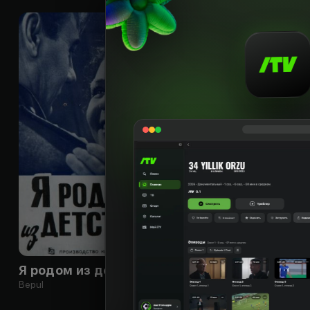
16
+
Я родом из детства
Bepul