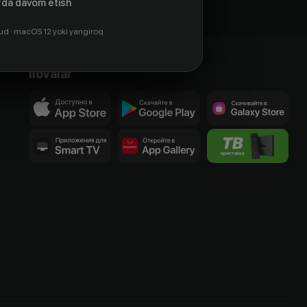
da davom etish
ud · macOS 12 yoki yangiroq
Ilovalar