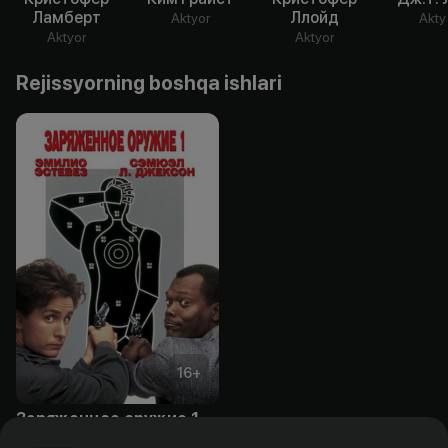
Ламберт
Ллойд
Aktyor
Akty
Aktyor
Aktyor
Rejissyorning boshqa ishlari
16
+
Заряженное оружие 1
Bepul