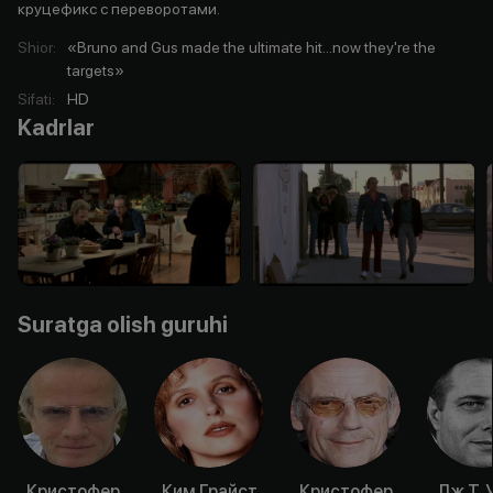
круцефикс с переворотами.
Shior
:
«Bruno and Gus made the ultimate hit...now they're the
targets»
Sifati
:
HD
Kadrlar
Suratga olish guruhi
Кристофер
Ким Грайст
Кристофер
Дж.Т. 