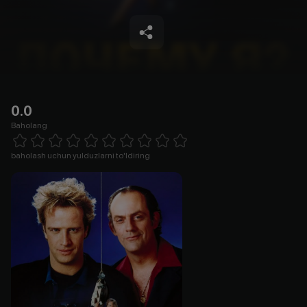
0.0
Baholang
Empty
1 Star
2 Stars
3 Stars
4 Stars
5 Stars
6 Stars
7 Stars
8 Stars
9 Stars
10 Stars
baholash uchun yulduzlarni to'ldiring