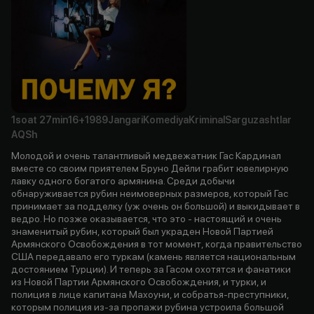
1soat
27min
16+
1989
Jangari
Komediya
Kriminal
Sarguzashtlar
AQSh
Молодой и очень талантливый медвежатник Гас Кардинал
вместе со своим приятелем Бруно Дейли грабит ювелирную
лавку одного богатого армянина. Среди добычи
обнаруживается рубин неимоверных размеров, который Гас
принимает за подделку (уж очень он большой) и выкидывает в
ведро. Но позже оказывается, что это - настоящий и очень
знаменитый рубин, который был украден Новой Партией
Армянского Освобождения в тот момент, когда правительство
США передавало его туркам (камень является национальным
достоянием Турции). И теперь за Гасом охотятся и фанатики
из Новой Партии Армянского Освобождения, и турки, и
полиция в лице капитана Махоуни, и собратья-преступники,
которым полиция из-за пропажи рубина устроила большой