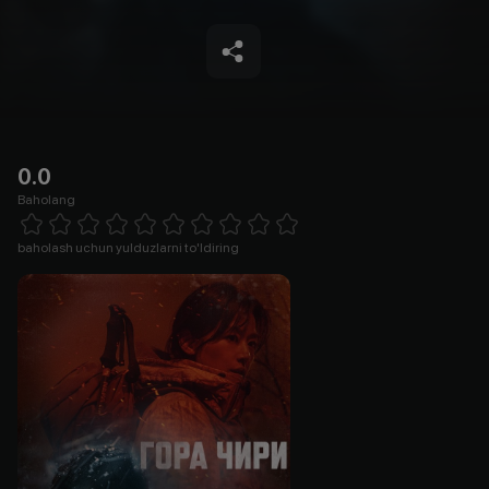
0.0
Baholang
Empty
1 Star
2 Stars
3 Stars
4 Stars
5 Stars
6 Stars
7 Stars
8 Stars
9 Stars
10 Stars
baholash uchun yulduzlarni to'ldiring