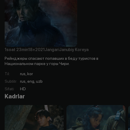
1soat
23min
18+
2021
Jangari
Janubiy Koreya
Рейнджеры спасают попавших в беду туристов в
Национальном парке у горы Чири.
Til
:
rus, kor
Subtitr
:
rus, eng, uzb
Sifati
:
HD
Kadrlar