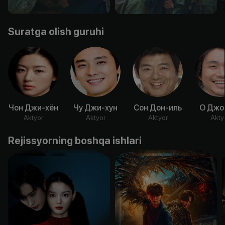
Suratga olish guruhi
Чон Джи-хён
Чу Джи-хун
Сон Дон-иль
О Джо
Aktyor
Aktyor
Aktyor
Akty
Rejissyorning boshqa ishlari