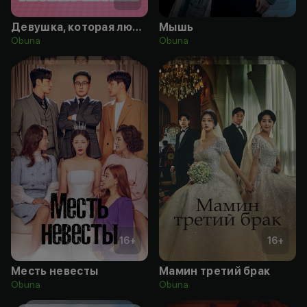
Девушка, которая любит играть
Мышь
Obuna
Obuna
16
+
16
+
Месть невесты
Мамин третий брак
Obuna
Obuna