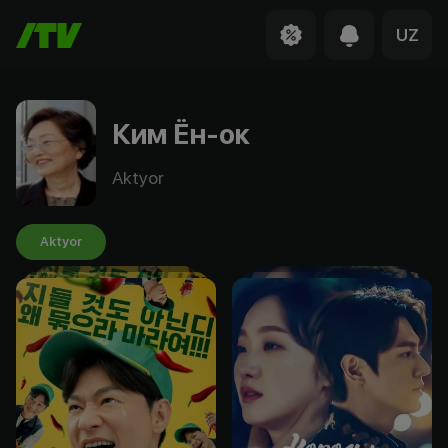
UZ
Ким Ён-ок
Aktyor
Aktyor