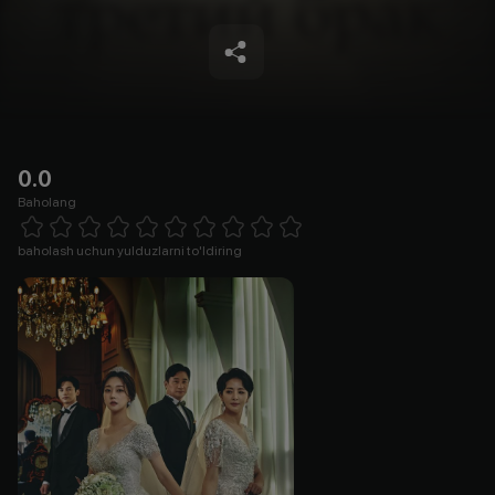
0.0
Baholang
Empty
1 Star
2 Stars
3 Stars
4 Stars
5 Stars
6 Stars
7 Stars
8 Stars
9 Stars
10 Stars
baholash uchun yulduzlarni to'ldiring