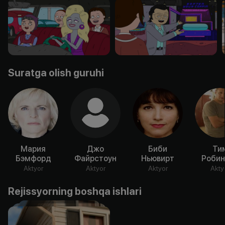
Suratga olish guruhi
Мария
Джо
Биби
Ти
Бэмфорд
Файрстоун
Ньювирт
Робин
Aktyor
Aktyor
Aktyor
Akty
Rejissyorning boshqa ishlari