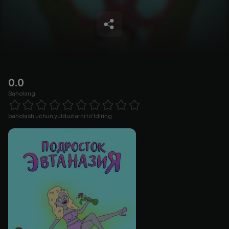
0.0
Baholang
Empty
1 Star
2 Stars
3 Stars
4 Stars
5 Stars
6 Stars
7 Stars
8 Stars
9 Stars
10 Stars
baholash uchun yulduzlarni to'ldiring