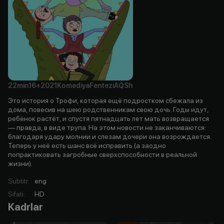
22min
16+
2021
Komediya
Fentezi
AQSh
Это история о Трофи, которая ещё подростком сбежала из
дома, повесив на шею родственникам свою дочь. Годы идут,
ребёнок растёт, и спустя пятнадцать лет мать возвращается
— правда, в виде трупа. На этом новости не заканчиваются:
благодаря удару молнии и слезам дочери она возрождается.
Теперь у неё есть шанс всё исправить (а заодно
попрактиковать загробные сверхспособности в реальной
жизни).
Subtitr
:
eng
Sifati
:
HD
Kadrlar