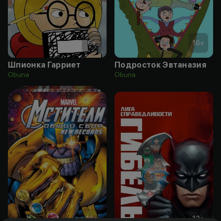
6
+
16
+
Шпионка Гарриет
Подросток Эвтаназия
Obuna
Obuna
16
+
12
+