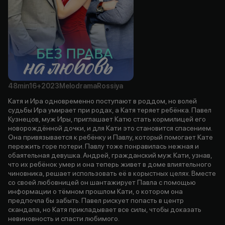
48min
16+
2023
Melodrama
Rossiya
Катя и Ира одновременно поступают в роддом, но волей
судьбы Ира умирает при родах, а Катя теряет ребёнка. Павел
Кузнецов, муж Иры, приглашает Катю стать кормилицей его
новорождённой дочки, и для Кати это становится спасением.
Она привязывается к ребёнку и Павлу, который помогает Кате
пережить горе потери. Павлу тоже понравилась нежная и
обаятельная девушка. Андрей, гражданский муж Кати, узнав,
что их ребёнок умер и она теперь живет в доме влиятельного
чиновника, решает использовать её в корыстных целях. Вместе
со своей любовницей он шантажирует Павла с помощью
информации о тёмном прошлом Кати, о котором она
предпочла бы забыть. Павел рискует попасть в центр
скандала, но Катя прикладывает все силы, чтобы доказать
невиновность и спасти любимого.