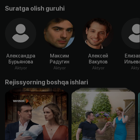
Suratga olish guruhi
Александра
Максим
Алексей
Елиза
Бурьянова
Радугин
Вакулов
Ильев
Aktyor
Aktyor
Aktyor
Akty
Rejissyorning boshqa ishlari