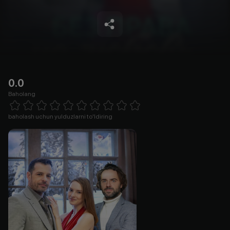
0.0
Baholang
Empty
1 Star
2 Stars
3 Stars
4 Stars
5 Stars
6 Stars
7 Stars
8 Stars
9 Stars
10 Stars
baholash uchun yulduzlarni to'ldiring