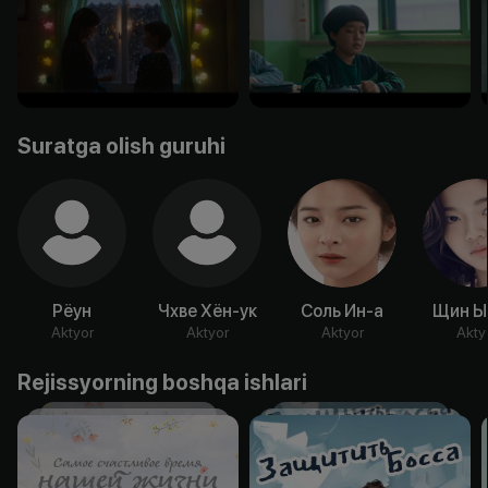
Suratga olish guruhi
Рёун
Чхве Хён-ук
Соль Ин-а
Щин Ы
Aktyor
Aktyor
Aktyor
Akty
Rejissyorning boshqa ishlari