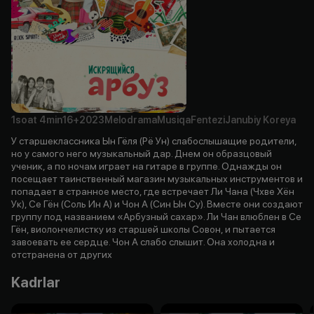
1soat
4min
16+
2023
Melodrama
Musiqa
Fentezi
Janubiy Koreya
У старшеклассника Ын Гёля (Рё Ун) слабослышащие родители,
но у самого него музыкальный дар. Днем он образцовый
ученик, а по ночам играет на гитаре в группе. Однажды он
посещает таинственный магазин музыкальных инструментов и
попадает в странное место, где встречает Ли Чана (Чхве Хён
Ук), Се Гён (Соль Ин А) и Чон А (Син Ын Су). Вместе они создают
группу под названием «Арбузный сахар». Ли Чан влюблен в Се
Гён, виолончелистку из старшей школы Совон, и пытается
завоевать ее сердце. Чон А слабо слышит. Она холодна и
отстранена от других
Kadrlar