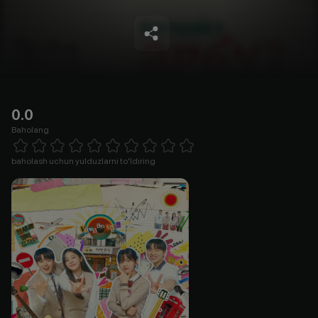
0.0
Baholang
Empty
1 Star
2 Stars
3 Stars
4 Stars
5 Stars
6 Stars
7 Stars
8 Stars
9 Stars
10 Stars
baholash uchun yulduzlarni to'ldiring