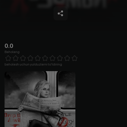
0.0
Baholang
Empty
1 Star
2 Stars
3 Stars
4 Stars
5 Stars
6 Stars
7 Stars
8 Stars
9 Stars
10 Stars
baholash uchun yulduzlarni to'ldiring