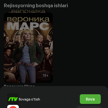
Rejissyorning boshqa ishlari
18
+
Вероника Марс
Obuna
Ilova
Ilovaga o'tish