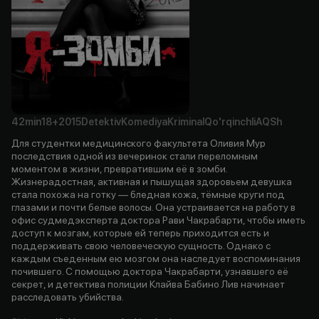
42min
18+
2015
Detektiv
Komediya
Kriminal
Qo'rqinchli
AQSh
Для студентки медицинского факультета Оливия Мур
последствия одной из вечеринок стали переломным
моментом в жизни, превратившим её в зомби.
Жизнерадостная, активная и пышущая здоровьем девушка
стала похожа на готку — бледная кожа, тёмные круги под
глазами и почти белые волосы. Она устраивается на работу в
офис судмедэксперта доктора Рави Чакрабарти, чтобы иметь
доступ к мозгам, которые ей теперь приходится есть и
поддерживать свою человеческую сущность. Однако с
каждым съеденным ею мозгом она наследует воспоминания
почившего. С помощью доктора Чакрабарти, узнавшего её
секрет, и детектива полиции Клайва Бабино Лив начинает
расследовать убийства.