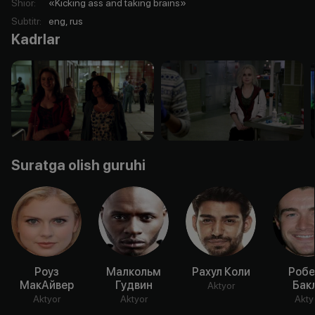
Shior
:
«Kicking ass and taking brains»
Subtitr
:
eng, rus
Kadrlar
Suratga olish guruhi
Роуз
Малкольм
Рахул Коли
Робе
МакАйвер
Гудвин
Бак
Aktyor
Aktyor
Aktyor
Akty