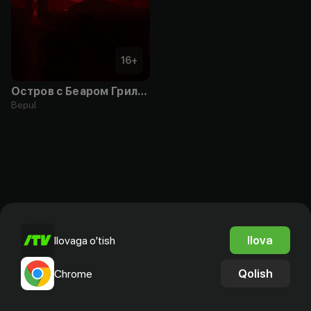
16
+
Остров с Беаром Гриллсом
Bepul
Ilova
Ilovaga o'tish
Qolish
Chrome