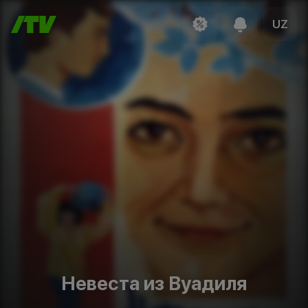
UZ
Невеста из Вуадиля