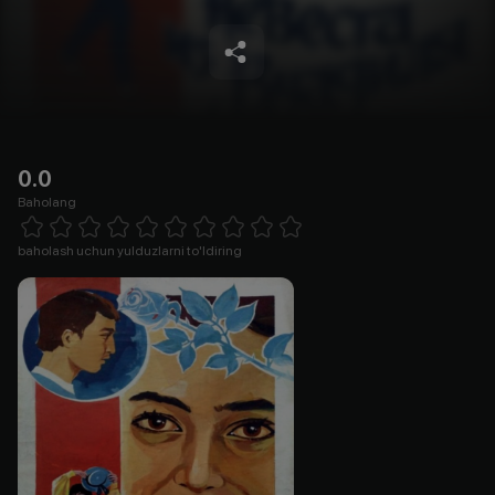
0.0
Baholang
Empty
1 Star
2 Stars
3 Stars
4 Stars
5 Stars
6 Stars
7 Stars
8 Stars
9 Stars
10 Stars
baholash uchun yulduzlarni to'ldiring