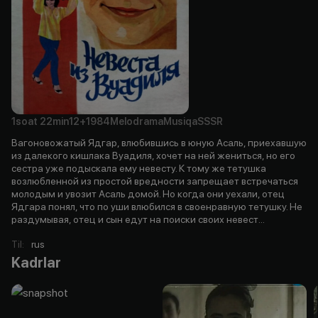
1soat
22min
12+
1984
Melodrama
Musiqa
SSSR
Вагоновожатый Ядгар, влюбившись в юную Асаль, приехавшую
из далекого кишлака Вуадиля, хочет на ней жениться, но его
сестра уже подыскала ему невесту. К тому же тетушка
возлюбленной из простой вредности запрещает встречаться
молодым и увозит Асаль домой. Но когда они уехали, отец
Ядгара понял, что по уши влюбился в своенравную тетушку. Не
раздумывая, отец и сын едут на поиски своих невест...
Til
:
rus
Kadrlar