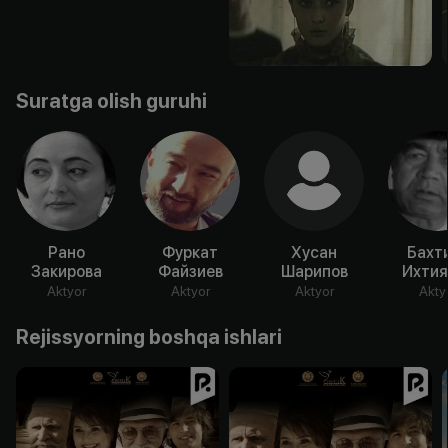
Suratga olish guruhi
Рано
Фуркат
Хусан
Бахт
Закирова
Файзиев
Шарипов
Ихтия
Aktyor
Aktyor
Aktyor
Akty
Rejissyorning boshqa ishlari