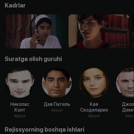
Kadrlar
Suratga olish guruhi
Николас
Дев Патель
Кая
Джо
Холт
Скоделарио
Дем
Aktyor
Aktyor
Aktyor
Akty
Rejissyorning boshqa ishlari