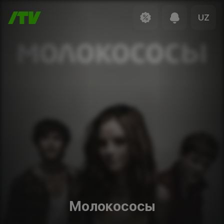
UZ
Молокососы