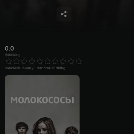
0.0
Baholang
Empty
1 Star
2 Stars
3 Stars
4 Stars
5 Stars
6 Stars
7 Stars
8 Stars
9 Stars
10 Stars
baholash uchun yulduzlarni to'ldiring