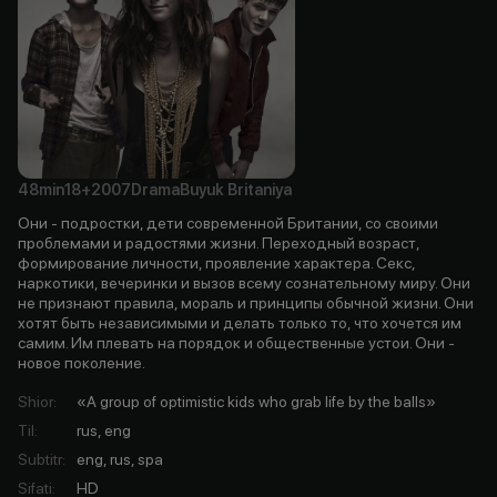
48min
18+
2007
Drama
Buyuk Britaniya
Они - подростки, дети современной Британии, со своими
проблемами и радостями жизни. Переходный возраст,
формирование личности, проявление характера. Секс,
наркотики, вечеринки и вызов всему сознательному миру. Они
не признают правила, мораль и принципы обычной жизни. Они
хотят быть независимыми и делать только то, что хочется им
самим. Им плевать на порядок и общественные устои. Они -
новое поколение.
Shior
:
«A group of optimistic kids who grab life by the balls»
Til
:
rus, eng
Subtitr
:
eng, rus, spa
Sifati
:
HD