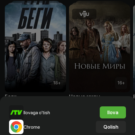
18
+
16
+
Беги
Новые миры
Obuna
Obuna
Ilova
Ilovaga o'tish
Qolish
Chrome