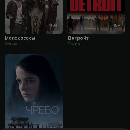
18
+
18
+
Молокососы
Детройт
Obuna
Obuna
18
+