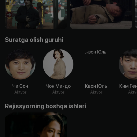
Suratga olish guruhi
Чи Сон
Чон Ми-до
Квон Юль
Ким Гё
Aktyor
Aktyor
Aktyor
Akty
Rejissyorning boshqa ishlari