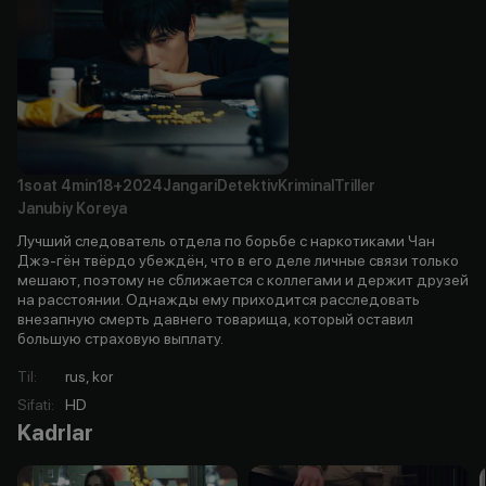
1soat
4min
18+
2024
Jangari
Detektiv
Kriminal
Triller
Janubiy Koreya
Лучший следователь отдела по борьбе с наркотиками Чан
Джэ-гён твёрдо убеждён, что в его деле личные связи только
мешают, поэтому не сближается с коллегами и держит друзей
на расстоянии. Однажды ему приходится расследовать
внезапную смерть давнего товарища, который оставил
большую страховую выплату.
Til
:
rus, kor
Sifati
:
HD
Kadrlar