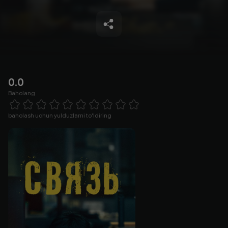
0.0
Baholang
Empty
1 Star
2 Stars
3 Stars
4 Stars
5 Stars
6 Stars
7 Stars
8 Stars
9 Stars
10 Stars
baholash uchun yulduzlarni to'ldiring