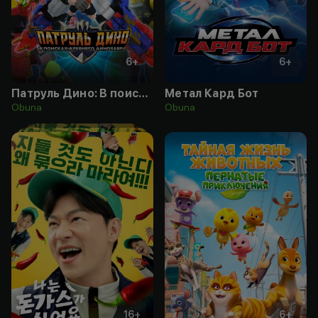
6
+
6
+
Патруль Дино: В поисках древнего динозавра
Метал Кард Бот
Obuna
Obuna
16
+
6
+