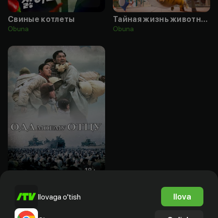
Свиные котлеты
Тайная жизнь животных: Пернатые приключения
Obuna
Obuna
18
+
Ода моему отцу
Ilova
Ilovaga o'tish
Obuna