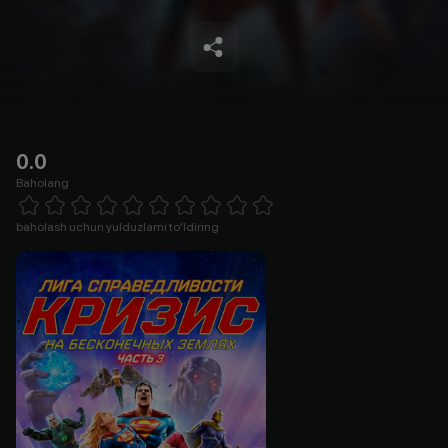
0.0
Baholang
Empty
1 Star
2 Stars
3 Stars
4 Stars
5 Stars
6 Stars
7 Stars
8 Stars
9 Stars
10 Stars
baholash uchun yulduzlarni to'ldiring