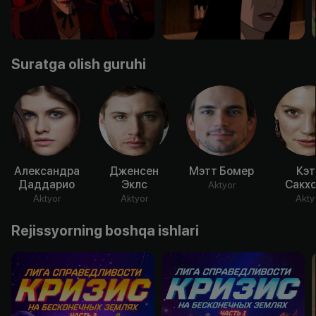
Suratga olish guruhi
Александра
Дженсен
Мэтт Бомер
Кэт
Даддарио
Эклс
Сакх
Aktyor
Aktyor
Aktyor
Akty
Rejissyorning boshqa ishlari