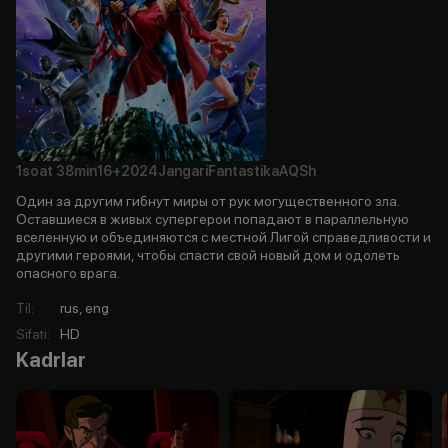
1soat
38min
16+
2024
Jangari
Fantastika
AQSh
Один за другим гибнут миры от рук могущественного зла.
Оставшиеся в живых супергерои попадают в параллельную
вселенную и объединяются с местной Лигой справедливости и
другими героями, чтобы спасти свой новый дом и одолеть
опасного врага.
Til
:
rus, eng
Sifati
:
HD
Kadrlar