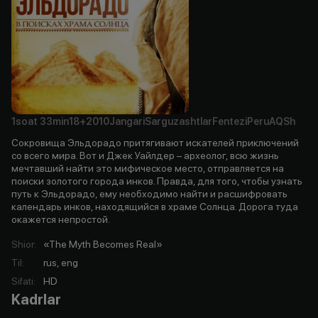
1soat
33min
18+
2010
Jangari
Sarguzashtlar
Fentezi
Peru
AQSh
Сокровища Эльдорадо притягивают искателей приключений
со всего мира. Вот и Джек Уайлдер – археолог, всю жизнь
мечтавший найти это мифическое место, отправляется на
поиски золотого города инков. Правда, для того, чтобы узнать
путь к Эльдорадо, ему необходимо найти и расшифровать
календарь инков, находящийся в храме Солнца. Дорога туда
окажется непростой.
Shior
:
«The Myth Becomes Real»
Til
:
rus, eng
Sifati
:
HD
Kadrlar