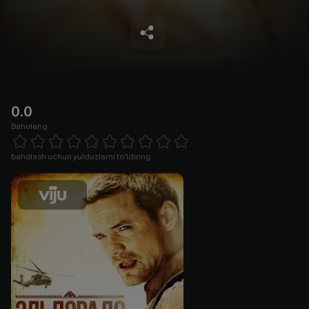
0.0
Baholang
Empty
1 Star
2 Stars
3 Stars
4 Stars
5 Stars
6 Stars
7 Stars
8 Stars
9 Stars
10 Stars
baholash uchun yulduzlarni to'ldiring