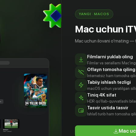
ют её в дальнейшем. Начиная с сюрприза в
слу в самолете, оказавшегося популярным
YANGI · MACOS
ая тем, что в Шанхае о её брони никто и
л.
Mac uchun iT
Mac uchun ilovani o'rnating — 
Filmlarni yuklab oling
Filmlar va seriallarni Mac'in
Oflayn tomosha qiling
Internetsiz ham tomosha qil
Tabiiy ishlash tezligi
macOS uchun yaratilgan silliq
Tiniq 4K sifat
HDR qo'llab-quvvatlashi bilan
Сон-су
До Ан
Чан Ён
Ким Джи-ён
Tasvir ustida tasvir
tyor
Aktyor
Aktyor
Aktyor
Ishlаб turib ham tomosha qil
Mac uc