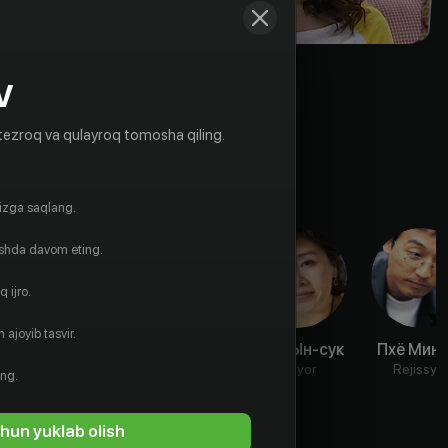
V
tezroq va qulayroq tomosha qiling.
gizga saqlang.
ishda davom eting.
 ijro.
 ajoyib tasvir.
Лим Е-джин
Ли Ён-ын
Сону Ын-сук
Пхё Мин-
Aktyor
Aktyor
Aktyor
Rejissyo
ing.
hun yuklab olish