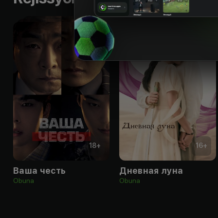
18
+
16
+
Ваша честь
Дневная луна
Obuna
Obuna