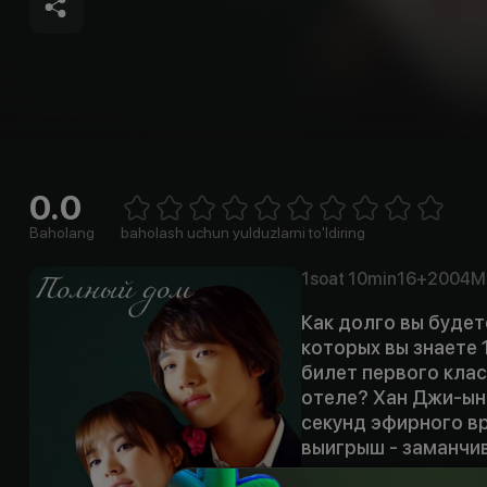
0.0
Empty
1 Star
2 Stars
3 Stars
4 Stars
5 Stars
6 Stars
7 Stars
8 Stars
9 Stars
10 Stars
Baholang
baholash uchun yulduzlarni to'ldiring
1soat
10min
16+
2004
M
Как долго вы будет
которых вы знаете 
билет первого клас
отеле? Хан Джи-ын 
секунд эфирного вр
выигрыш - заманчив
первое в жизни пут