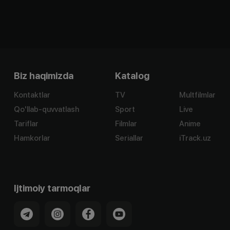
Biz haqimizda
Katalog
Kontaktlar
TV
Multfilmlar
Qo'llab-quvvatlash
Sport
Live
Tariflar
Filmlar
Anime
Hamkorlar
Seriallar
iTrack.uz
Ijtimoiy tarmoqlar