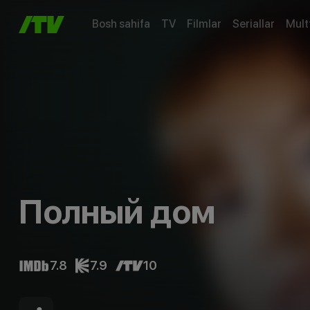
Bosh sahifa
TV
Filmlar
Seriallar
Mult
Полный дом
7.8
7.9
10