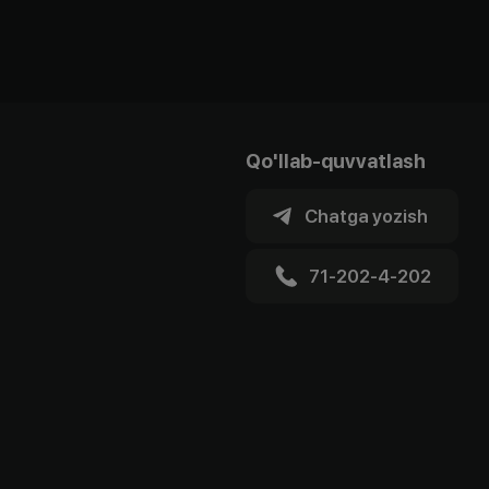
Qo'llab-quvvatlash
Chatga yozish
71-202-4-202