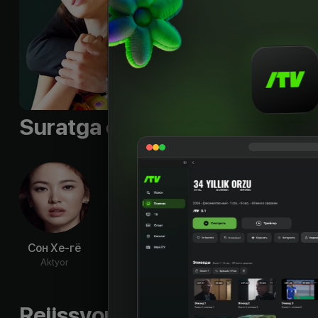
приключения ожида
виде соседа по кре
актером, и заканчив
слыхом ни слыхива
Til
:
rus
Suratga olish guruhi
Сон Хе-гё
Рэйн
Хан Да-гам
Ким 
Aktyor
Aktyor
Aktyor
Ak
Rejissyorning boshqa ishlari