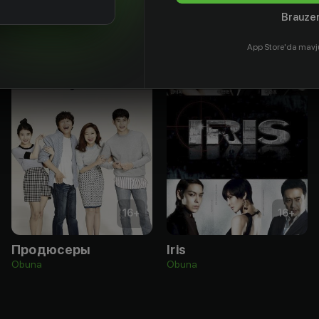
Brauzer
App Store'da mavj
16
+
16
+
Продюсеры
Iris
Obuna
Obuna