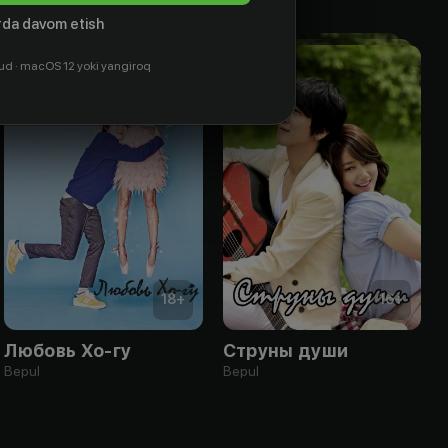
da davom etish
ud · macOS 12 yoki yangiroq
18
+
16
+
Любовь Хо-гу
Струны души
Bepul
Bepul