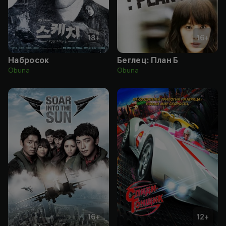
18
+
16
+
Набросок
Беглец: План Б
Obuna
Obuna
16
+
12
+