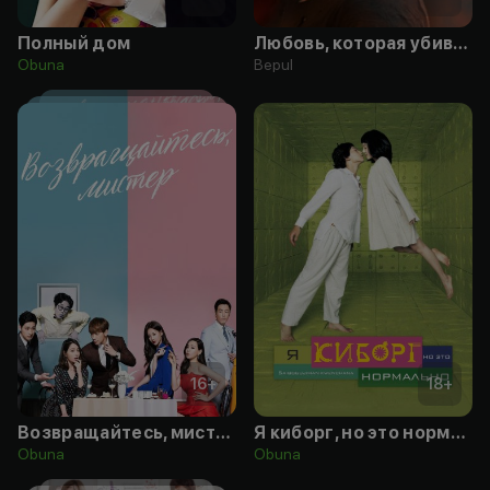
Полный дом
Любовь, которая убивает
Obuna
Bepul
16
+
18
+
Возвращайтесь, мистер
Я киборг, но это нормально
Obuna
Obuna