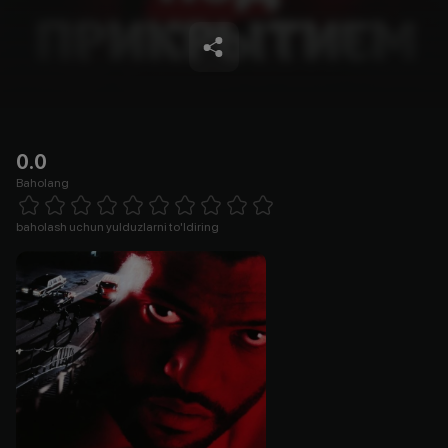
0.0
Baholang
Empty
1 Star
2 Stars
3 Stars
4 Stars
5 Stars
6 Stars
7 Stars
8 Stars
9 Stars
10 Stars
baholash uchun yulduzlarni to'ldiring