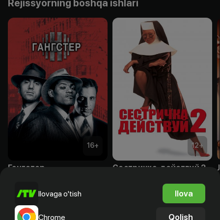
Rejissyorning boshqa ishlari
16
+
12
+
Гангстер
Сестричка, действуй 2
Obuna
Sotib olish
Ilova
Ilovaga o'tish
Qolish
Chrome