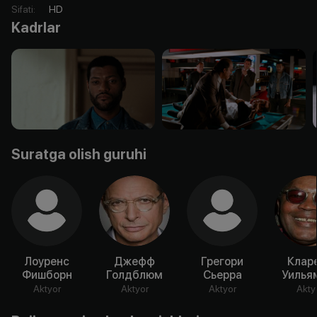
Sifati
:
HD
Kadrlar
Suratga olish guruhi
Лоуренс
Джефф
Грегори
Клар
Фишборн
Голдблюм
Сьерра
Уильям
Aktyor
Aktyor
Aktyor
Akty