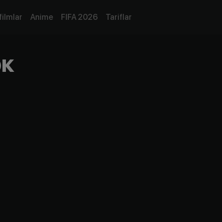
filmlar
Anime
FIFA 2026
Tariflar
юк