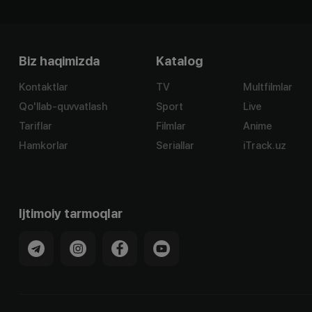
Biz haqimizda
Katalog
Kontaktlar
TV
Multfilmlar
Qo'llab-quvvatlash
Sport
Live
Tariflar
Filmlar
Anime
Hamkorlar
Seriallar
iTrack.uz
Ijtimoiy tarmoqlar