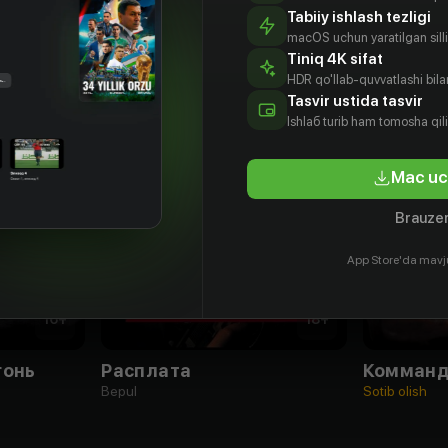
Tabiiy ishlash tezligi
macOS uchun yaratilgan silliq
Tiniq 4K sifat
HDR qo'llab-quvvatlashi bilan
Tasvir ustida tasvir
Ishlаб turib ham tomosha qil
Mac uc
Brauzer
App Store'da mavj
16
+
18
+
гонь
Расплата
Комманд
Bepul
Sotib olish