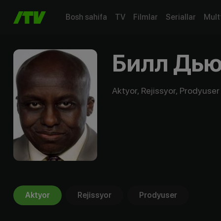
Bosh sahifa
TV
Filmlar
Seriallar
Mult
Билл Дь
Aktyor, Rejissyor, Prodyuser
Aktyor
Rejissyor
Prodyuser