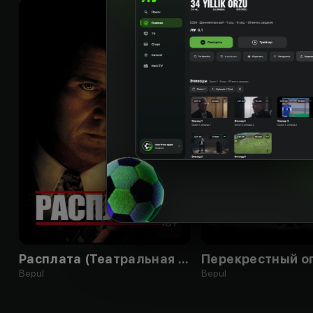
18
+
Расплата (Театральная Версия)
Перекрестный о
Bepul
Bepul