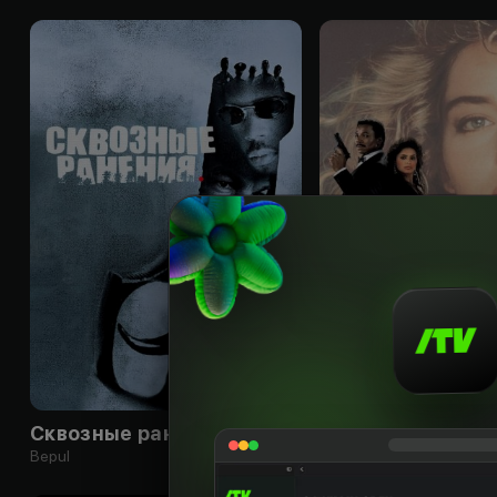
16
+
Сквозные ранения
Боевик Джексон
Bepul
Obuna