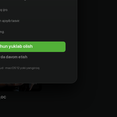
 ijro.
 ajoyib tasvir.
ing.
hun yuklab olish
da davom etish
ud · macOS 12 yoki yangiroq
16
+
ос