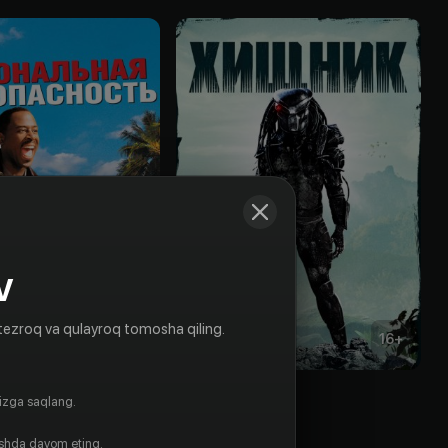
V
tezroq va qulayroq tomosha qiling.
18
+
16
+
Национальная безопасность
Хищник
gizga saqlang.
Sotib olish
ishda davom eting.