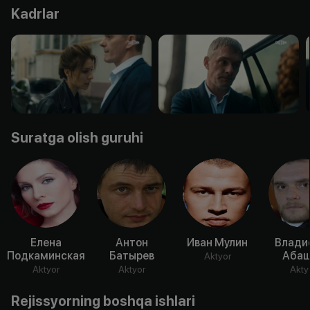
Kadrlar
Suratga olish guruhi
Елена
Антон
Иван Мулин
Влади
Подкаминская
Батырев
Абаш
Aktyor
Aktyor
Aktyor
Akty
Rejissyorning boshqa ishlari