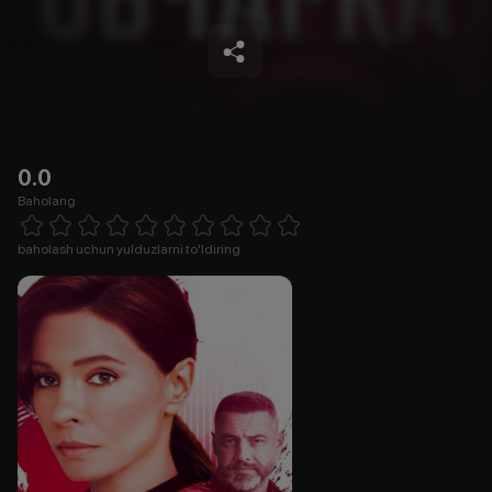
0.0
Baholang
Empty
1 Star
2 Stars
3 Stars
4 Stars
5 Stars
6 Stars
7 Stars
8 Stars
9 Stars
10 Stars
baholash uchun yulduzlarni to'ldiring