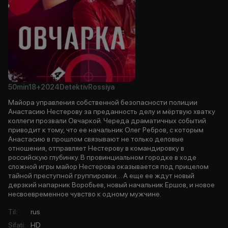
50min
18+
2024
Detektiv
Rossiya
Майора управления собственной безопасности полиции
Анастасию Нестерову за преданность делу и мёртвую хватку
коллеги прозвали Овчаркой. Череда драматичных событий
приводит к тому, что ее начальник Олег Ребров, с которым
Анастасию в прошлом связывают не только деловые
отношения, отправляет Нестерову в командировку в
российскую глубинку. В провинциальном городке в ходе
сложной игры майор Нестерова оказывается под прицелом
тайной преступной группировки… А еще ее ждут новый
дерзкий напарник Воробьев, новый начальник Ершов, и новое
несвоевременное чувство к одному мужчине.
Til
:
rus
Sifati
:
HD