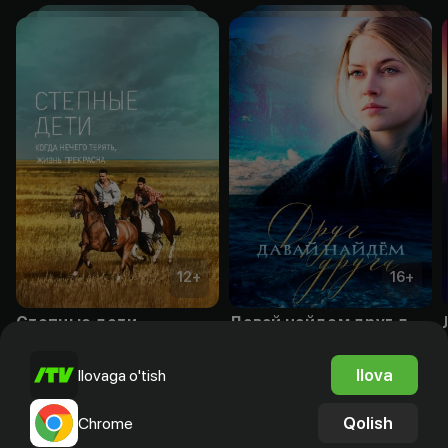
12
+
16
+
Степные дети
Давай найдем друг друга
Obuna
Obuna
Ilova
Ilovaga o'tish
Qolish
Chrome