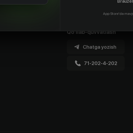
Brauzer
App Store'da mavj
Qo'llab-quvvatlash
Chatga yozish
71-202-4-202