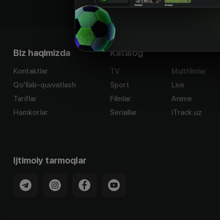
Biz haqimizda
Katalog
Kontaktlar
TV
Multfilmlar
Qo'llab-quvvatlash
Sport
Live
Tariflar
Filmlar
Anime
Hamkorlar
Seriallar
iTrack.uz
Ijtimoiy tarmoqlar