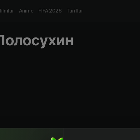
filmlar
Anime
FIFA 2026
Tariflar
Полосухин