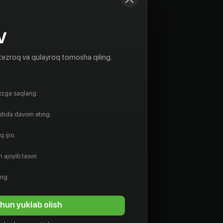
V
tezroq va qulayroq tomosha qiling.
gizga saqlang.
ishda davom eting.
 ijro.
 ajoyib tasvir.
ing.
hun yuklab olish