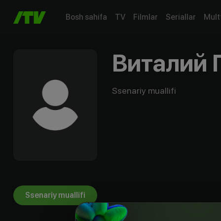
Bosh sahifa
TV
Filmlar
Seriallar
Mult
Виталий 
Ssenariy muallifi
Ssenariy muallifi