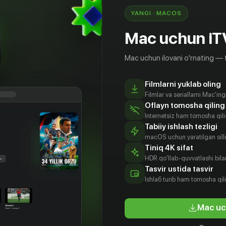
YANGI · MACOS
Mac uchun iT
Mac uchun ilovani o'rnating — 
Filmlarni yuklab oling
Filmlar va seriallarni Mac'in
Oflayn tomosha qiling
Internetsiz ham tomosha qil
Tabiiy ishlash tezligi
macOS uchun yaratilgan silliq
Tiniq 4K sifat
HDR qo'llab-quvvatlashi bilan
Tasvir ustida tasvir
18
+
Ishlаб turib ham tomosha qil
Mac uc