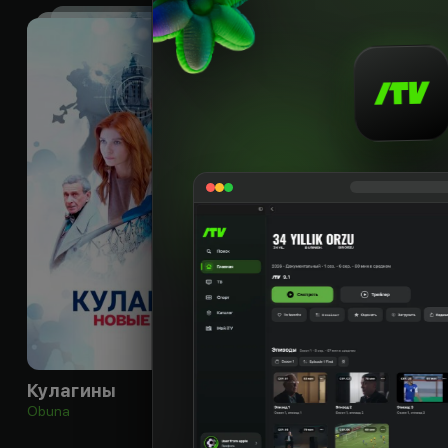
16
+
Кулагины
Овчарка
Obuna
Obuna