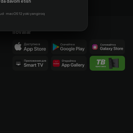
da davom etish
ud · macOS 12 yoki yangiroq
Ilovalar