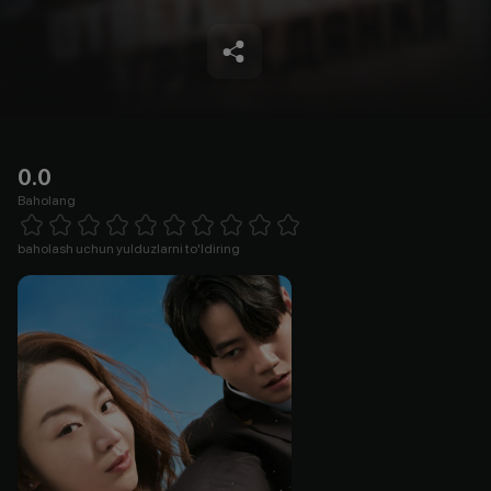
0.0
Baholang
Empty
1 Star
2 Stars
3 Stars
4 Stars
5 Stars
6 Stars
7 Stars
8 Stars
9 Stars
10 Stars
baholash uchun yulduzlarni to'ldiring