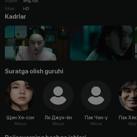
Subtitr
:
eng, rus
Sifati
:
HD
Kadrlar
Suratga olish guruhi
Щин Хе-сон
Ли Джун-ён
Пак Чон-у
Пак Хёк
Aktyor
Aktyor
Aktyor
Akty