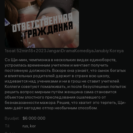
1soat
52min
18+
2023
Jangari
Drama
Komediya
Janubiy Koreya
Со Щи-мин, чемпионка в нескольких видах единоборств,
устроилась временным учителем и мечтает получить
постоянную должность. Вскоре она узнаёт, что сынок богатых
и влиятельных родителей держит в страхе всю школу,
издевается над учениками и ни в грош не ставит учителей.
Коллеги советуют помалкивать, и после безуспешных попыток
решить вопрос мирным путём женщина сама становится
объектом злостного преследования ошалевшего от
безнаказанности мажора. Решив, что хватит это терпеть, Щи-
мин даёт негодяю отпор необычным способом.
Byudjet
:
$6 000 000
Til
:
rus, kor