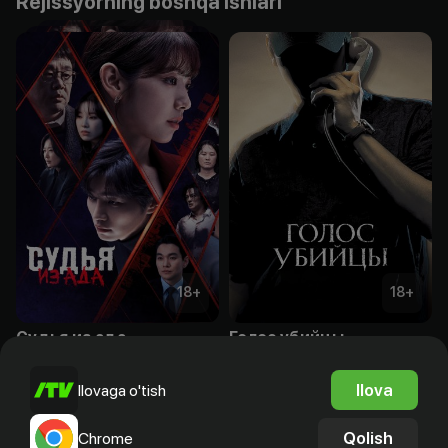
Rejissyorning boshqa ishlari
18
+
18
+
Судья из ада
Голос убийцы
Obuna
Bepul
Ilova
Ilovaga o'tish
Qolish
Chrome